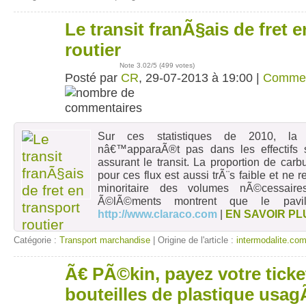
Le transit franÃ§ais de fret 
29
juil
routier
Note
3.02
/5 (
499 votes
)
Posté par
CR
, 29-07-2013 à 19:00 |
Commen
Sur ces statistiques de 2010, la n
nâ€™apparaÃ®t pas dans les effectifs si
assurant le transit. La proportion de ca
pour ces flux est aussi trÃ¨s faible et n
minoritaire des volumes nÃ©cessair
Ã©lÃ©ments montrent que le pavil
http://www.claraco.com
|
EN SAVOIR PL
Catégorie :
Transport marchandise
| Origine de l'article :
intermodalite.co
Ã€ PÃ©kin, payez votre tick
07
nov
bouteilles de plastique usa