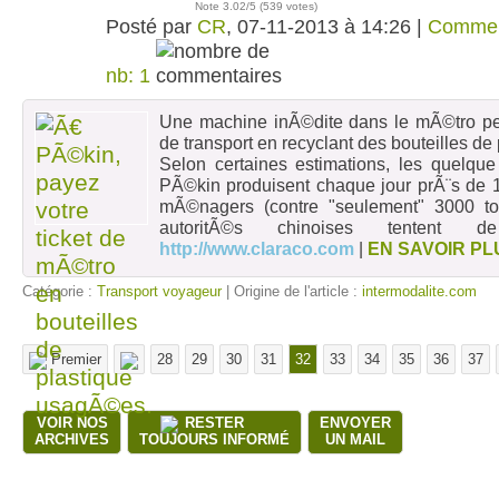
Note
3.02
/5 (
539 votes
)
Posté par
CR
, 07-11-2013 à 14:26 |
Commen
nb: 1
Une machine inÃ©dite dans le mÃ©tro per
de transport en recyclant des bouteilles de 
Selon certaines estimations, les quelque
PÃ©kin produisent chaque jour prÃ¨s de 
mÃ©nagers (contre "seulement" 3000 to
autoritÃ©s chinoises tentent d
http://www.claraco.com
|
EN SAVOIR PL
Catégorie :
Transport voyageur
| Origine de l'article :
intermodalite.com
Premier
28
29
30
31
32
33
34
35
36
37
VOIR NOS
RESTER
ENVOYER
ARCHIVES
TOUJOURS INFORMÉ
UN MAIL