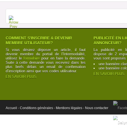
COMMENT S'INSCRIRE & DEVENIR
PUBLICITÉ EN L
MEMBRE UTILISATEUR?
ANNONCEUR?
Si vous désirez déposer un article, il faut
La publicité en l
devenir membre du portail de l’Intermodalité,
dispose de 2 espac
utilisez le
formulaire
pour en faire la demande.
vous sont proposés 
Suite à cette demande vous recevrez dans les
une bannière cla
plus brefs délais un email de confirmation
une bannière col
d’inscription ainsi que vos codes utilisateur.
EN SAVOIR PLUS
EN SAVOIR PLUS
Accueil -
Conditions générales -
Mentions légales -
Nous contacter