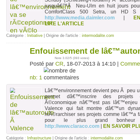
jusquâ€™Ã Neu-Ulm en huit jours pour 
ComfortClass 500 Setra, un HD S 
http://www.media.daimler.com
|
E
LIRE L'ARTICLE
Catégorie :
Initiative
| Origine de l'article :
intermodalite.com
Enfouissement de lâ€™auto
18
juil
Note
3.02
/5 (
393 votes
)
Posté par
CR
, 18-07-2013 à 14:10 |
Commen
nb: 1
Lâ€™environnement devient peu Ã peu u
permet dâ€™inscrire des projets d
Ã©conomique nâ€™est pas lâ€™enjeu p
Valence qui fait montre dâ€™un dyna
hiÃ©rarchiser ses projets comme lâ€™a f
pour le plus grand bonheur d
http://www.claraco.com
|
EN SAVOIR PL
Catégorie :
Infrastructure
| Origine de l'article :
intermodalite.com