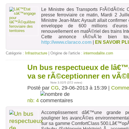
Le Ministre des Transports FrÃ©dÃ©ric 
presse ferroviaire ce matin, Mardi 2 Juil
Ministre Jean-Marc Ayrault allait confirme
enveloppe de 600 millions d'euro
renouvellement en matÃ©riel des trains Int
Cette annonce rÃ©vÃ¨le bien to
http://www.claraco.com
|
EN SAVOIR PL
Catégorie :
Infrastructure
| Origine de l'article :
intermodalite.com
Un bus respectueux de lâ€
29
juin
va se rÃ©ceptionner en vÃ©
Note
3.02
/5 (
372 votes
)
Posté par
CG
, 29-06-2013 à 15:39 |
Comme
nb: 4
Accomplissement dâ€™une grande per
souligner les avancÃ©es environnement
sur sa gamme ComfortClass 500.Lâ€™opÃ
Schuby (Schleswig-Holstein) Ã accompli