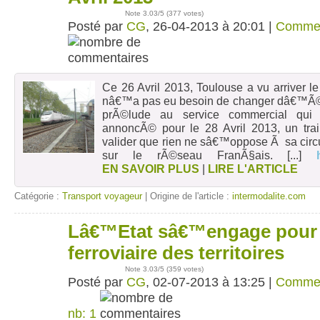
Note
3.03
/5 (
377 votes
)
Posté par
CG
, 26-04-2013 à 20:01 |
Comme
Ce 26 Avril 2013, Toulouse a vu arriver le
nâ€™a pas eu besoin de changer dâ€™Ã©ca
prÃ©lude au service commercial qui 
annoncÃ© pour le 28 Avril 2013, un tr
valider que rien ne sâ€™oppose Ã sa circ
sur le rÃ©seau FranÃ§ais.
[...]
EN SAVOIR PLUS
|
LIRE L'ARTICLE
Catégorie :
Transport voyageur
| Origine de l'article :
intermodalite.com
Lâ€™Etat sâ€™engage pour 
02
juil
ferroviaire des territoires
Note
3.03
/5 (
359 votes
)
Posté par
CG
, 02-07-2013 à 13:25 |
Comme
nb: 1