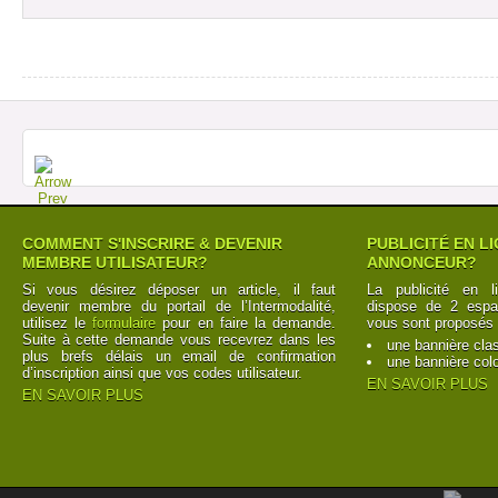
COMMENT S'INSCRIRE & DEVENIR
PUBLICITÉ EN L
MEMBRE UTILISATEUR?
ANNONCEUR?
Si vous désirez déposer un article, il faut
La publicité en l
devenir membre du portail de l’Intermodalité,
dispose de 2 espac
utilisez le
formulaire
pour en faire la demande.
vous sont proposés 
Suite à cette demande vous recevrez dans les
une bannière cla
plus brefs délais un email de confirmation
une bannière col
d’inscription ainsi que vos codes utilisateur.
EN SAVOIR PLUS
EN SAVOIR PLUS