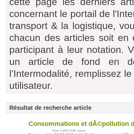
cette page les derniers art
concernant le portail de l'Int
transport & la logistique, vou
chacun des articles soit en
participant à leur notation. 
un article de fond en d
l’Intermodalité, remplissez l
utilisateur.
Résultat de recherche article
Consommations et dÃ©pollution d
28
févr
Note
2.99
/5 (
559 votes
)