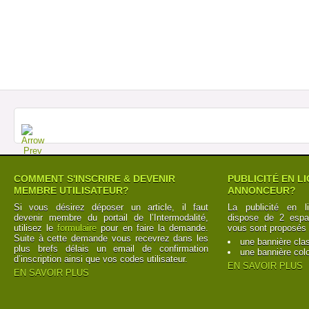
COMMENT S'INSCRIRE & DEVENIR
PUBLICITÉ EN L
MEMBRE UTILISATEUR?
ANNONCEUR?
Si vous désirez déposer un article, il faut
La publicité en l
devenir membre du portail de l’Intermodalité,
dispose de 2 espac
utilisez le
formulaire
pour en faire la demande.
vous sont proposés 
Suite à cette demande vous recevrez dans les
une bannière cla
plus brefs délais un email de confirmation
une bannière col
d’inscription ainsi que vos codes utilisateur.
EN SAVOIR PLUS
EN SAVOIR PLUS