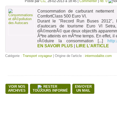
Posté par
CG
, 28-02-2013 à 18:45 |
Commenter
|
nb: 0
Consommation de carburant nettement i
ComfortClass 500 Euro VI.
Durant le "Record Run Buses 2012", 
d'autocars de tourisme Euro VI Setra
dÃ©montrÃ© que deux objectifs apparemme
Ãªtre atteints en mÃªme temps. En effet, i
rÃ©duire la consommation
[...]
http:
EN SAVOIR PLUS
|
LIRE L'ARTICLE
Catégorie :
Transport voyageur
| Origine de l'article :
intermodalite.com
VOIR NOS
RESTER
ENVOYER
ARCHIVES
TOUJOURS INFORMÉ
UN MAIL