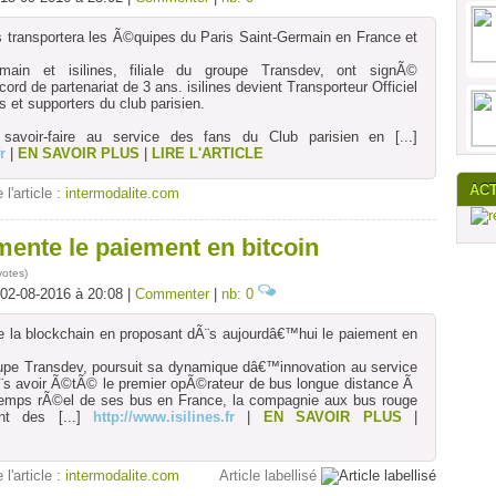
 transportera les Ã©quipes du Paris Saint-Germain en France et
main et isilines, filiale du groupe Transdev, ont signÃ©
rd de partenariat de 3 ans. isilines devient Transporteur Officiel
 et supporters du club parisien.
n savoir-faire au service des fans du Club parisien en
[...]
r
|
EN SAVOIR PLUS
|
LIRE L'ARTICLE
AC
 l'article :
intermodalite.com
mente le paiement en bitcoin
votes
)
 02-08-2016 à 20:08 |
Commenter
|
nb: 0
e la blockchain en proposant dÃ¨s aujourdâ€™hui le paiement en
 groupe Transdev, poursuit sa dynamique dâ€™innovation au service
¨s avoir Ã©tÃ© le premier opÃ©rateur de bus longue distance Ã
on temps rÃ©el de ses bus en France, la compagnie aux bus rouge
nt des
[...]
http://www.isilines.fr
|
EN SAVOIR PLUS
|
 l'article :
intermodalite.com
Article labellisé