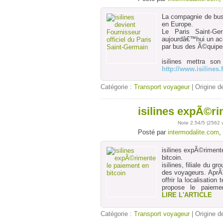
La compagnie de bus
en Europe.
Le Paris Saint-Ger
aujourdâ€™hui un acco
par bus des Ã©quipes
isilines mettra so
http://www.isilines.f
Catégorie :
Transport voyageur
| Origine de
isilines expÃ©ri
02
août
Note
2.54
/5 (
2562 
Posté par
intermodalite.com
,
isilines expÃ©riment
bitcoin.
isilines, filiale du
des voyageurs. AprÃ
offrir la localisati
propose le paieme
LIRE L'ARTICLE
Catégorie :
Transport voyageur
| Origine de