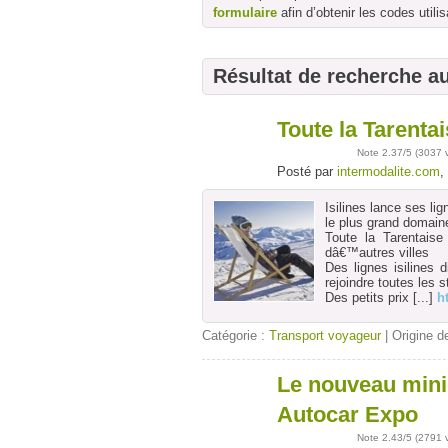
formulaire
afin d’obtenir les codes utilis
Résultat de recherche a
Toute la Tarent
09
déc
Note
2.37
/5 (
3037 
Posté par
intermodalite.com
,
Isilines lance ses li
le plus grand domain
Toute la Tarentais
dâ€™autres villes
Des lignes isilines 
rejoindre toutes les s
Des petits prix
[...]
ht
Catégorie :
Transport voyageur
| Origine de
Le nouveau mini
24
oct
Autocar Expo
Note
2.43
/5 (
2791 