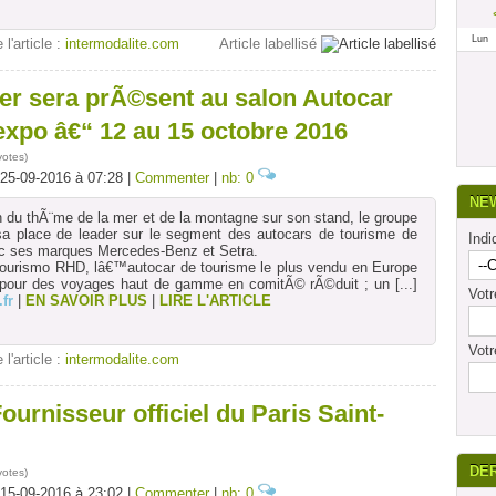
Lun
 l'article :
intermodalite.com
Article labellisé
er sera prÃ©sent au salon Autocar
expo â€“ 12 au 15 octobre 2016
votes
)
 25-09-2016 à 07:28 |
Commenter
|
nb: 0
NE
 du thÃ¨me de la mer et de la montagne sur son stand, le groupe
sa place de leader sur le segment des autocars de tourisme de
Indi
ec ses marques Mercedes-Benz et Setra.
urismo RHD, lâ€™autocar de tourisme le plus vendu en Europe
l, pour des voyages haut de gamme en comitÃ© rÃ©duit ; un
[...]
Vot
fr
|
EN SAVOIR PLUS
|
LIRE L'ARTICLE
Votr
 l'article :
intermodalite.com
Fournisseur officiel du Paris Saint-
DE
votes
)
 15-09-2016 à 23:02 |
Commenter
|
nb: 0