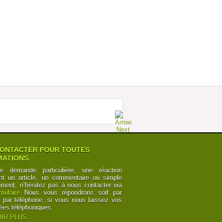
MEGABUS : LA FORCE DE LA RAISON
SUR ESPAGNE Â€“ ROYAUME UNI
Postée par
TourdeCarol
07-07-2014 à 19h35
POURQUOI LES CHEMINOTS SONT
OBLIGÃ©S DE CÃ©DER
Postée par
Numbers
12-06-2014 à 10h24
CANAL DU MIDI ET CANAL DES DEUX
MERS : POINTS DE VUE
Postée par
y6Z2bRk2nKB
03-06-2014 à 00h21
CANAL DU MIDI ET CANAL DES DEUX
MERS : POINTS DE VUE
Postée par
y6Z2bRk2nKB
03-06-2014 à 00h21
ONTACTER POUR TOUTES
ATIONS.
e demande particulière, une réaction
nt un article, un commentaire ou simple
ement, n’hésitez pas à nous contacter via
rmulaire
Nous vous répondrons soit par
t par téléphone, si vous nous laissez vos
ées téléphoniques.
IR PLUS