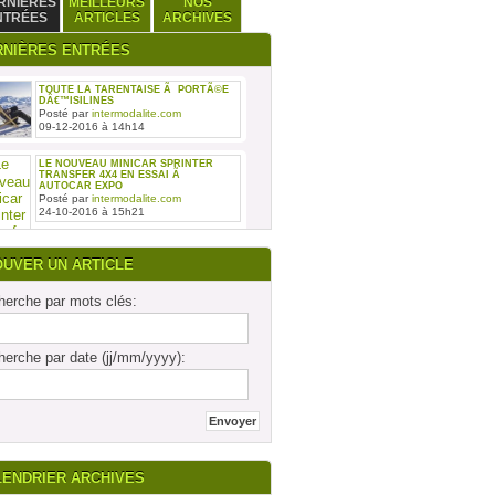
RNIÈRES
MEILLEURS
NOS
NTRÉES
ARTICLES
ARCHIVES
RNIÈRES ENTRÉES
TOUTE LA TARENTAISE Ã PORTÃ©E
DÂ€™ISILINES
Posté par
intermodalite.com
09-12-2016 à 14h14
LE NOUVEAU MINICAR SPRINTER
TRANSFER 4X4 EN ESSAI Ã
AUTOCAR EXPO
Posté par
intermodalite.com
24-10-2016 à 15h21
OUVER UN ARTICLE
erche par mots clés:
REMISE DES SIX PREMIERS INTOURO
MERCEDES-BENZ ASSEMBLÃ©S SUR
erche par date (jj/mm/yyyy):
LE SITE DAIMLER BUSES DE LIGNY-
EN-BARRO
Posté par
intermodalite.com
28-09-2016 à 17h19
LENDRIER ARCHIVES