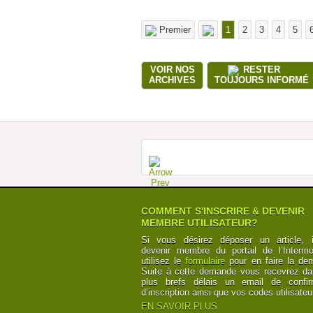
Premier
1
2
3
4
5
VOIR NOS
RESTER
ARCHIVES
TOUJOURS INFORMÉ
COMMENT S'INSCRIRE & DEVENIR
MEMBRE UTILISATEUR?
Si vous désirez déposer un article, i
devenir membre du portail de l’Intermod
utilisez le
formulaire
pour en faire la de
Suite à cette demande vous recevrez da
plus brefs délais un email de confir
d’inscription ainsi que vos codes utilisateu
EN SAVOIR PLUS