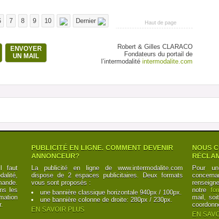
6
7
8
9
10
Dernier
Haut de page
Robert & Gilles CLARACO
ENVOYER
Fondateurs du portail de
UN MAIL
l’intermodalité
intermodalite.com
PUBLICITÉ EN LIGNE. COMMENT DEVENIR
NOUS C
ANNONCEUR?
RÉCLAM
l faut
La publicité en ligne de www.intermodalite.com
Pour un
alité,
dispose de 2 espaces publicitaires. Deux formats
concerna
mande.
vous sont proposés :
renseign
ns les
notre
fo
une bannière classique horizontale 940px / 100px.
mation
mail, soi
une bannière colonne de droite: 280px / 230px.
r.
coordonn
EN SAVOIR PLUS
EN SAVO