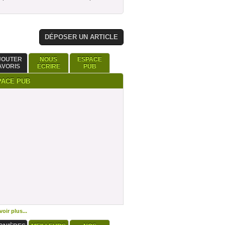
DÉPOSER UN ARTICLE
JOUTER
NOUS
ESPACE
AVORIS
ÉCRIRE
PUB
PACE PUB
oir plus...