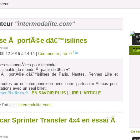
ateur.
uteur
"intermodalite.com"
A
aise Ã portÃ©e dâ€™isilines
F
votes
)
ES
 09-12-2016 à 14:14 |
Commenter
|
nb: 0
gnes saisonniÃ¨res pour rejoindre
e skiable du monde Ã partir de 36 â‚¬*
e Ã portÃ©e dâ€™isilines de Paris, Nantes, Rennes Lille et
directes ou en interconnexion avec notre partenaire Altibus pour
tations avec un seul billet.
tps://isilines.fr
|
EN SAVOIR PLUS
|
LIRE L'ARTICLE
 l'article :
intermodalite.com
car Sprinter Transfer 4x4 en essai Ã
En sav
votes
)