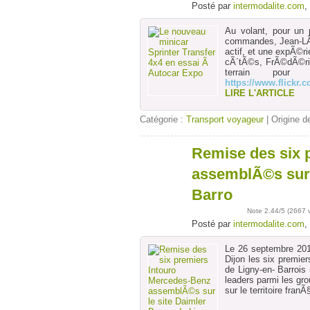
Posté par
intermodalite.com
,
Au volant, pour un 
commandes, Jean-LÃ©
actif, et une expÃ©ri
cÃ´tÃ©s, FrÃ©dÃ©ric
terrain pou
https://www.flickr
LIRE L'ARTICLE
Catégorie :
Transport voyageur
| Origine de
Remise des six 
28
sept
assemblÃ©s sur 
Barro
Note
2.44
/5 (
2667 
Posté par
intermodalite.com
,
Le 26 septembre 20
Dijon les six premi
de Ligny-en- Barrois 
leaders parmi les gr
sur le territoire fra