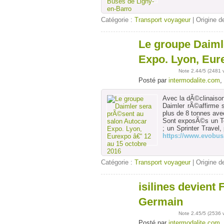
Catégorie :
Transport voyageur
| Origine de
Le groupe Daiml
25
sept
Expo. Lyon, Eur
Note
2.44
/5 (
2481 
Posté par
intermodalite.com
,
Avec la dÃ©clinaison
Daimler rÃ©affirme 
plus de 8 tonnes av
Sont exposÃ©s un To
; un Sprinter Trave
https://www.evobus.
Catégorie :
Transport voyageur
| Origine de
isilines devient 
15
sept
Germain
Note
2.45
/5 (
2536 
Posté par
intermodalite.com
,