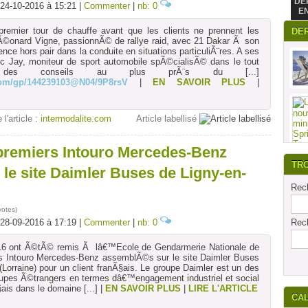
DE
 24-10-2016 à 15:21 |
Commenter
|
nb: 0
E
premier tour de chauffe avant que les clients ne prennent les
DE
onard Vigne, passionnÃ© de rallye raid, avec 21 Dakar Ã son
ence hors pair dans la conduite en situations particuliÃ¨res. A ses
 Jay, moniteur de sport automobile spÃ©cialisÃ© dans le tout
r des conseils au plus prÃ¨s du
[...]
.com/gp/144239103@N04/9P8rsV
|
EN SAVOIR PLUS
|
 l'article :
intermodalite.com
Article labellisé
premiers Intouro Mercedes-Benz
TR
le site Daimler Buses de Ligny-en-
Rech
votes
)
 28-09-2016 à 17:19 |
Commenter
|
nb: 0
Rech
16 ont Ã©tÃ© remis Ã lâ€™Ecole de Gendarmerie Nationale de
ers Intouro Mercedes-Benz assemblÃ©s sur le site Daimler Buses
(Lorraine) pour un client franÃ§ais. Le groupe Daimler est un des
oupes Ã©trangers en termes dâ€™engagement industriel et social
nÃ§ais dans le domaine
[...]
|
EN SAVOIR PLUS
|
LIRE L'ARTICLE
CA