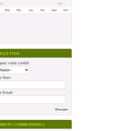
<<
>>
Mar
Mer
Jeu
Ven
Sam
Dim
LE GROUPE DAIMLER SERA
PRÃ©SENT AU SALON AUTOCAR
EXPO. LYON, EUREXPO Â€“ 12 AU 15
OCTOBRE 2016
Posté par
intermodalite.com
25-09-2016 à 07h28
WSLETTER
quez votre civilité:
re Nom:
ISILINES DEVIENT FOURNISSEUR
OFFICIEL DU PARIS SAINT-GERMAIN
Posté par
intermodalite.com
15-09-2016 à 23h02
e Email:
ISILINES EXPÃ©RIMENTE LE
PAIEMENT EN BITCOIN
Posté par
intermodalite.com
02-08-2016 à 20h08
RNIERS COMMENTAIRES