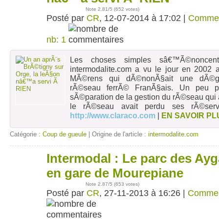
Note
2.81
/5 (
652 votes
)
Posté par
CR
, 12-07-2014 à 17:02 |
Commen
nb: 1
Les choses simples sâ€™Ã©noncent
intermodalite.com a vu le jour en 2002 
MÃ©rens qui dÃ©nonÃ§ait une dÃ©gra
rÃ©seau ferrÃ© FranÃ§ais. Un peu p
sÃ©paration de la gestion du rÃ©seau qu
le rÃ©seau avait perdu ses rÃ©serv
http://www.claraco.com
|
EN SAVOIR PL
Catégorie :
Coup de gueule
| Origine de l'article :
intermodalite.com
Intermodal : Le parc des Ayg
27
nov
en gare de Mourepiane
Note
2.87
/5 (
653 votes
)
Posté par
CR
, 27-11-2013 à 16:26 |
Commen