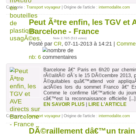
Catégorie :
Transport voyageur
| Origine de l'article :
intermodalite.com
Peut Ãªtre enfin, les TGV et 
07
nov
Barcelone - France
Note
2.76
/5 (
513 votes
)
Posté par
CR
, 07-11-2013 à 14:21 |
Commen
nb: 6
Barcelone â€“ Paris en 6h20 par chemin 
rÃ©alitÃ© dÃ¨s le 15 DÃ©cembre 2013, po
Ã©quitables quâ€™attend voir appliq
actÃ©es lors du sommet Franco â€“ E
Comme le confirme lâ€™article du jour
câ€™est la reconnaissance officielle
[...
EN SAVOIR PLUS
|
LIRE L'ARTICLE
Catégorie :
Transport voyageur
| Origine de l'article :
intermodalite.com
DÃ©raillement dâ€™un train
04