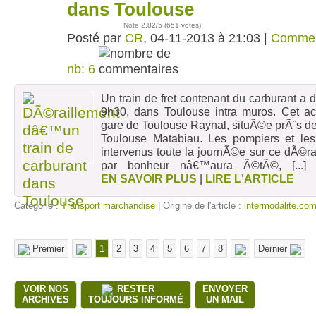
nov
dans Toulouse
Note
2.82
/5 (
651 votes
)
Posté par
CR
, 04-11-2013 à 21:03 |
Commen
nb: 6
Un train de fret contenant du carburant a 
9h30, dans Toulouse intra muros. Cet ac
gare de Toulouse Raynal, situÃ©e prÃ¨s d
Toulouse Matabiau. Les pompiers et le
intervenus toute la journÃ©e sur ce dÃ©r
par bonheur nâ€™aura Ã©tÃ©,
[...
EN SAVOIR PLUS
|
LIRE L'ARTICLE
Catégorie :
Transport marchandise
| Origine de l'article :
intermodalite.co
Premier
1
2
3
4
5
6
7
8
Dernier
VOIR NOS
RESTER
ENVOYER
ARCHIVES
TOUJOURS INFORMÉ
UN MAIL