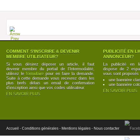
COMMENT S'INSCRIRE & DEVENIR
PUBLICITÉ EN L
MEMBRE UTILISATEUR?
ANNONCEUR?
Si vous désirez déposer un article, il faut
La publicité en l
devenir membre du portail de l’Intermodalité,
dispose de 2 espac
utilisez le
formulaire
pour en faire la demande.
vous sont proposés 
Suite à cette demande vous recevrez dans les
une bannière cla
plus brefs délais un email de confirmation
une bannière col
d’inscription ainsi que vos codes utilisateur.
EN SAVOIR PLUS
EN SAVOIR PLUS
Accueil -
Conditions générales -
Mentions légales -
Nous contacter