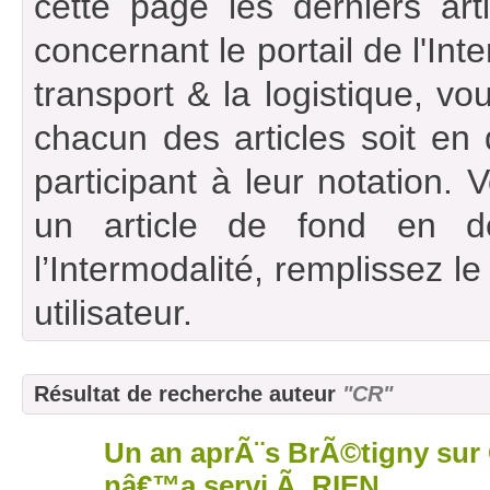
cette page les derniers art
concernant le portail de l'Int
transport & la logistique, vou
chacun des articles soit en
participant à leur notation. 
un article de fond en d
l’Intermodalité, remplissez l
utilisateur.
Résultat de recherche auteur
"CR"
Un an aprÃ¨s BrÃ©tigny sur 
12
juil
nâ€™a servi Ã RIEN