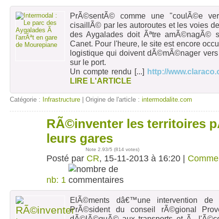
PrÃ©sentÃ© comme une "coulÃ©e verte
cisaillÃ© par les autoroutes et les voies de
des Aygalades doit Ãªtre amÃ©nagÃ© su
Canet. Pour l'heure, le site est encore oc
logistique qui doivent dÃ©mÃ©nager vers 
sur le port.
Un compte rendu
[...]
http://www.claraco
LIRE L'ARTICLE
Catégorie :
Infrastructure
| Origine de l'article :
intermodalite.com
RÃ©inventer les territoires 
15
nov
leurs gares
Note
2.93
/5 (
814 votes
)
Posté par
CR
, 15-11-2013 à 16:20 |
Commen
nb: 1
ElÃ©ments dâ€™une intervention de 
PrÃ©sident du conseil rÃ©gional Pro
dÃ©lÃ©guÃ© aux transports et Ã l'Ã©co