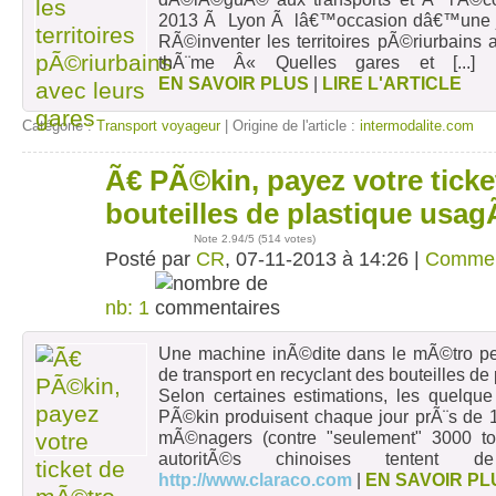
2013 Ã Lyon Ã lâ€™occasion dâ€™une j
RÃ©inventer les territoires pÃ©riurbains 
thÃ¨me Â« Quelles gares et
[...]
EN SAVOIR PLUS
|
LIRE L'ARTICLE
Catégorie :
Transport voyageur
| Origine de l'article :
intermodalite.com
Ã€ PÃ©kin, payez votre tick
07
nov
bouteilles de plastique usa
Note
2.94
/5 (
514 votes
)
Posté par
CR
, 07-11-2013 à 14:26 |
Commen
nb: 1
Une machine inÃ©dite dans le mÃ©tro per
de transport en recyclant des bouteilles de 
Selon certaines estimations, les quelque
PÃ©kin produisent chaque jour prÃ¨s de 
mÃ©nagers (contre "seulement" 3000 to
autoritÃ©s chinoises tentent d
http://www.claraco.com
|
EN SAVOIR PL