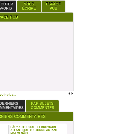
JOUTER
NOUS
ESPACE
AVORIS
ÉCRIRE
PUB
PACE PUB
oir plus...
DERNIERS
PAR SUJETS
MMENTAIRES
COMMENTÉS
RNIERS COMMENTAIRES
LÂ€™AUTOROUTE FERROVIAIRE
ATLANTIQUE TOUJOURS AUTANT
MALMENÃ©E