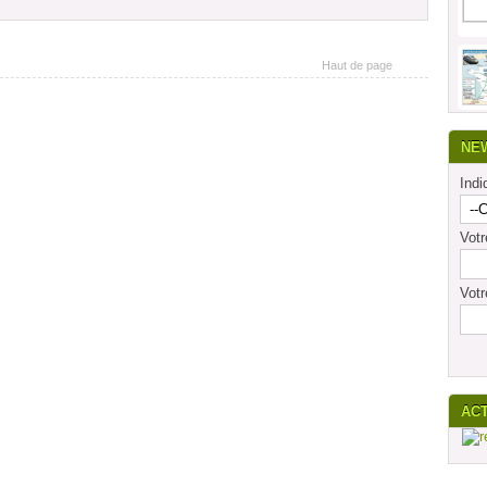
Haut de page
NE
Indi
Vot
Votr
AC