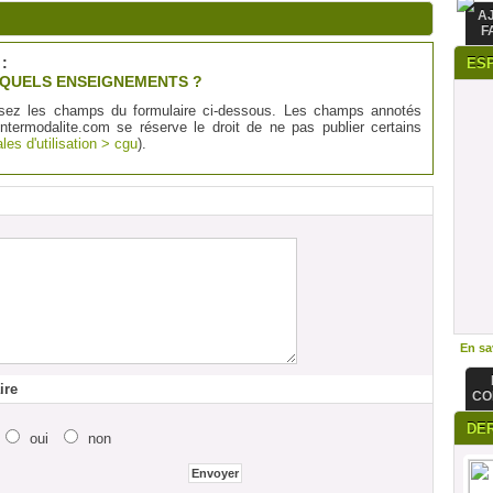
A
F
:
ES
 QUELS ENSEIGNEMENTS ?
sez les champs du formulaire ci-dessous. Les champs annotés
Intermodalite.com se réserve le droit de ne pas publier certains
les d'utilisation > cgu
).
En sav
ire
CO
DE
oui
non