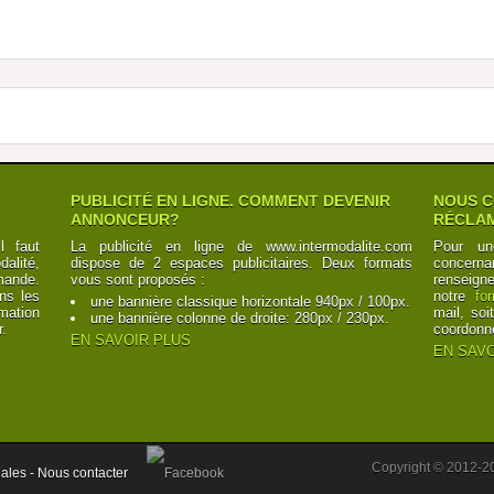
PUBLICITÉ EN LIGNE. COMMENT DEVENIR
NOUS C
ANNONCEUR?
RÉCLAM
l faut
La publicité en ligne de www.intermodalite.com
Pour un
alité,
dispose de 2 espaces publicitaires. Deux formats
concerna
mande.
vous sont proposés :
renseign
ns les
notre
fo
une bannière classique horizontale 940px / 100px.
mation
mail, soi
une bannière colonne de droite: 280px / 230px.
r.
coordonn
EN SAVOIR PLUS
EN SAVO
Copyright © 2012-2
ales -
Nous contacter