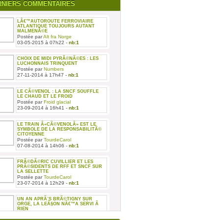
RNIERS COMMENTAIRES
LÂ€™AUTOROUTE FERROVIAIRE
ATLANTIQUE TOUJOURS AUTANT
MALMENÃ©E
Postée par
Alt fra Norge
03-05-2015 à 07h22 -
nb:1
CHOIX DE MIDI PYRÃ©NÃ©ES : LES
LUCHONNAIS TRINQUENT
Postée par
Numbers
27-11-2014 à 17h47 -
nb:1
LE CÃ©VENOL : LA SNCF SOUFFLE
LE CHAUD ET LE FROID
Postée par
Froid glacial
23-09-2014 à 16h41 -
nb:1
LE TRAIN Â«CÃ©VENOLÂ» EST LE
SYMBOLE DE LA RESPONSABILITÃ©
CITOYENNE
Postée par
TourdeCarol
07-08-2014 à 14h06 -
nb:1
FRÃ©DÃ©RIC CUVILLIER ET LES
PRÃ©SIDENTS DE RFF ET SNCF SUR
LA SELLETTE
Postée par
TourdeCarol
23-07-2014 à 12h29 -
nb:1
UN AN APRÃ¨S BRÃ©TIGNY SUR
ORGE, LA LEÃ§ON NÂ€™A SERVI Ã
RIEN
Postée par
TourdeCarol