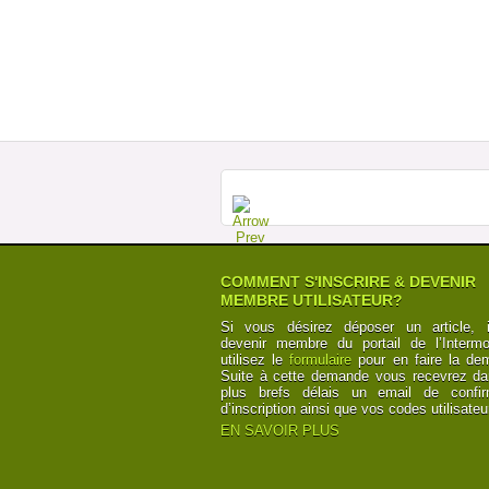
COMMENT S'INSCRIRE & DEVENIR
MEMBRE UTILISATEUR?
Si vous désirez déposer un article, i
devenir membre du portail de l’Intermod
utilisez le
formulaire
pour en faire la de
Suite à cette demande vous recevrez da
plus brefs délais un email de confir
d’inscription ainsi que vos codes utilisateu
EN SAVOIR PLUS