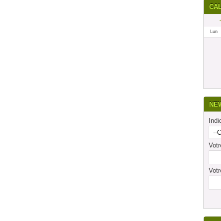
CA
Lun
NE
Indi
Vot
Votr