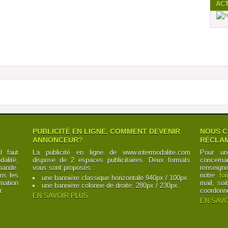
AC
PUBLICITÉ EN LIGNE. COMMENT DEVENIR
NOUS C
ANNONCEUR?
RÉCLAM
l faut
La publicité en ligne de www.intermodalite.com
Pour un
alité,
dispose de 2 espaces publicitaires. Deux formats
concerna
mande.
vous sont proposés :
renseign
ns les
notre
fo
une bannière classique horizontale 940px / 100px.
mation
mail, soi
une bannière colonne de droite: 280px / 230px.
r.
coordonn
EN SAVOIR PLUS
EN SAVO