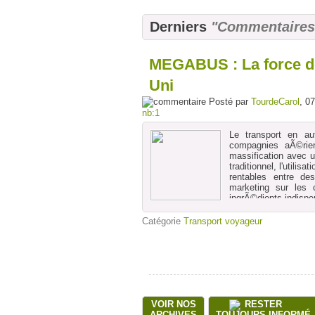
Derniers
"Commentaires
MEGABUS : La force d
Uni
Posté par
TourdeCarol
, 0
nb:1
Le transport en au
compagnies aÃ©rien
massification avec 
traditionnel, l'utilis
rentables entre de
marketing sur les
ingrÃ©dients indispe
Il ne manque plus qu
Catégorie
Transport voyageur
arrÃªts de Megabus p
VOIR NOS
RESTER
ARCHIVES
TOUJOURS INFORMÉ