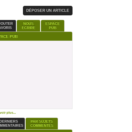
DÉPOSER UN ARTICLE
JOUTER
NOUS
ESPACE
AVORIS
ÉCRIRE
PUB
PACE PUB
oir plus...
DERNIERS
PAR SUJETS
MMENTAIRES
COMMENTÉS