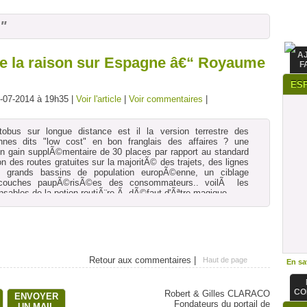
"
A
e la raison sur Espagne â€“ Royaume
F
ES
7-07-2014 à 19h35 |
Voir l'article
|
Voir commentaires
|
tobus sur longue distance est il la version terrestre des
nes dits "low cost" en bon franglais des affaires ? une
un gain supplÃ©mentaire de 30 places par rapport au standard
ation des routes gratuites sur la majoritÃ© des trajets, des lignes
s grands bassins de population europÃ©enne, un ciblage
 couches paupÃ©risÃ©es des consommateurs.. voilÃ les
nsables de la potion routiÃ¨re Ã dÃ©faut d'Ãªtre magique.
e les petites villes versent des subventions pour obtenir des
our couronner le tout
Retour aux commentaires |
Haut de page
En sav
CO
Robert & Gilles CLARACO
ENVOYER
Fondateurs du portail de
UN MAIL