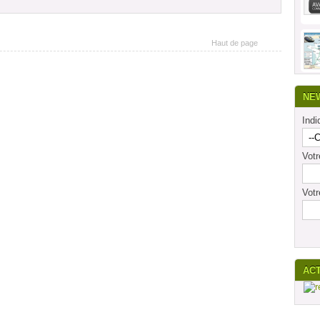
Haut de page
NE
Indi
Vot
Votr
AC