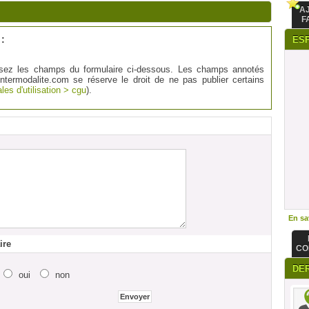
A
F
:
ES
sez les champs du formulaire ci-dessous. Les champs annotés
Intermodalite.com se réserve le droit de ne pas publier certains
les d'utilisation > cgu
).
En sav
ire
CO
DE
oui
non