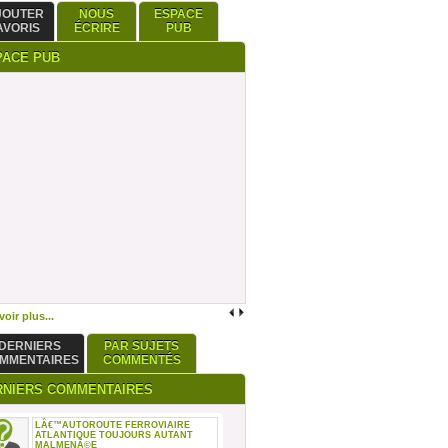
JOUTER
NOUS
ESPACE
AVORIS
ÉCRIRE
PUB
PACE PUB
oir plus...
DERNIERS
PAR SUJETS
MMENTAIRES
COMMENTÉS
RNIERS COMMENTAIRES
LÂ€™AUTOROUTE FERROVIAIRE
ATLANTIQUE TOUJOURS AUTANT
MALMENÃ©E