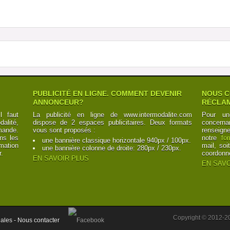
PUBLICITÉ EN LIGNE. COMMENT DEVENIR
NOUS C
ANNONCEUR?
RÉCLAM
l faut
La publicité en ligne de www.intermodalite.com
Pour un
alité,
dispose de 2 espaces publicitaires. Deux formats
concerna
mande.
vous sont proposés :
renseign
ns les
notre
fo
une bannière classique horizontale 940px / 100px.
mation
mail, soi
une bannière colonne de droite: 280px / 230px.
r.
coordonn
EN SAVOIR PLUS
EN SAVO
Copyright © 2012-2
ales -
Nous contacter