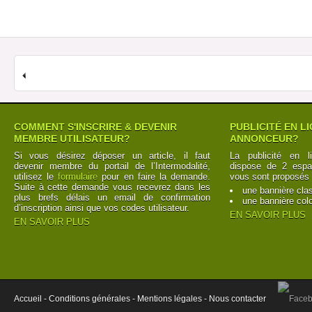
COMMENT S'INSCRIRE & DEVENIR
PUBLICITÉ EN L
MEMBRE UTILISATEUR?
ANNONCEUR?
Si vous désirez déposer un article, il faut
La publicité en l
devenir membre du portail de l’Intermodalité,
dispose de 2 espac
utilisez le
formulaire
pour en faire la demande.
vous sont proposés 
Suite à cette demande vous recevrez dans les
une bannière cla
plus brefs délais un email de confirmation
une bannière col
d’inscription ainsi que vos codes utilisateur.
EN SAVOIR PLUS
EN SAVOIR PLUS
Accueil -
Conditions générales -
Mentions légales -
Nous contacter