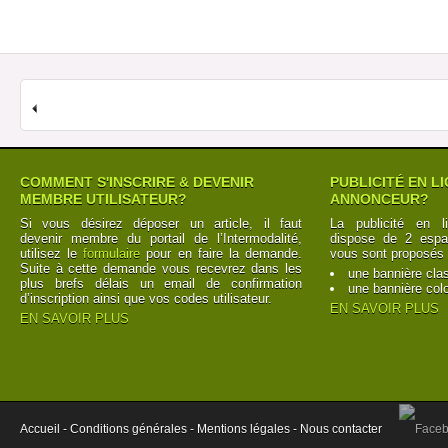
COMMENT S'INSCRIRE & DEVENIR
PUBLICITÉ EN L
MEMBRE UTILISATEUR?
ANNONCEUR?
Si vous désirez déposer un article, il faut
La publicité en l
devenir membre du portail de l’Intermodalité,
dispose de 2 espac
utilisez le
formulaire
pour en faire la demande.
vous sont proposés 
Suite à cette demande vous recevrez dans les
une bannière cla
plus brefs délais un email de confirmation
une bannière col
d’inscription ainsi que vos codes utilisateur.
EN SAVOIR PLUS
EN SAVOIR PLUS
Accueil -
Conditions générales -
Mentions légales -
Nous contacter