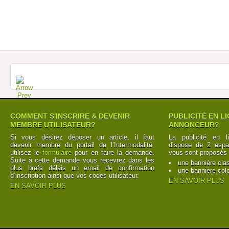
COMMENT S'INSCRIRE & DEVENIR
PUBLICITÉ EN L
MEMBRE UTILISATEUR?
ANNONCEUR?
Si vous désirez déposer un article, il faut
La publicité en l
devenir membre du portail de l’Intermodalité,
dispose de 2 espac
utilisez le
formulaire
pour en faire la demande.
vous sont proposés 
Suite à cette demande vous recevrez dans les
une bannière cla
plus brefs délais un email de confirmation
une bannière col
d’inscription ainsi que vos codes utilisateur.
EN SAVOIR PLUS
EN SAVOIR PLUS