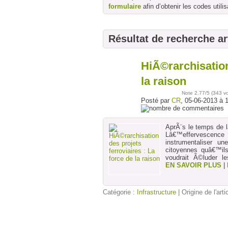
formulaire
afin d’obtenir les codes utilis
Résultat de recherche ar
HiÃ©rarchisation
05
juin
la raison
Note
2.77
/5 (
343 v
Posté par
CR
, 05-06-2013 à 
AprÃ¨s le temps de l
Lâ€™effervescence
instrumentaliser u
citoyennes quâ€™i
voudrait Ã©luder le
EN SAVOIR PLUS
|
Catégorie :
Infrastructure
| Origine de l'arti