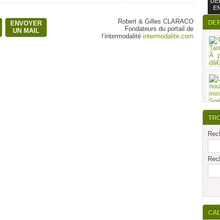
DE
E
Robert & Gilles CLARACO
DE
ENVOYER
Fondateurs du portail de
UN MAIL
l’intermodalité
intermodalite.com
TR
Rech
Rech
CA