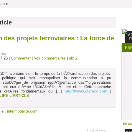
ateur.
ticle
A
 des projets ferroviaires : La force de
F
ES
otes
)
17:23 |
Commenter
|
Voir commentaires
|
nb: 2
â€™inventaire vient le temps de la hiÃ©rarchisation des projets.
 politique qui sait monopoliser la communication a pu
ne stratÃ©gie de pression reprÃ©sentative dâ€™organisations
ls ont eux mÃªme fÃ©dÃ©rÃ©s Ã cet effet. Cette approche
s critÃ¨res fondamentaux qui
[...]
http://www.claraco.com
|
LIRE L'ARTICLE
cle :
intermodalite.com
En sav
Haut de page