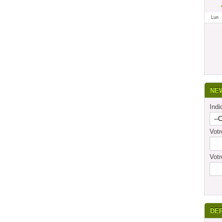
Lun
NE
Indi
Vot
Votr
DE