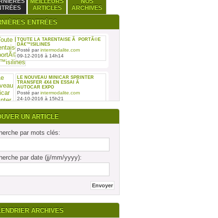
RNIÈRES
MEILLEURS
NOS
NTRÉES
ARTICLES
ARCHIVES
RNIÈRES ENTRÉES
TOUTE LA TARENTAISE Ã PORTÃ©E
DÂ€™ISILINES
Posté par
intermodalite.com
09-12-2016 à 14h14
LE NOUVEAU MINICAR SPRINTER
TRANSFER 4X4 EN ESSAI Ã
AUTOCAR EXPO
Posté par
intermodalite.com
24-10-2016 à 15h21
OUVER UN ARTICLE
erche par mots clés:
REMISE DES SIX PREMIERS INTOURO
erche par date (jj/mm/yyyy):
MERCEDES-BENZ ASSEMBLÃ©S SUR
LE SITE DAIMLER BUSES DE LIGNY-
EN-BARRO
Posté par
intermodalite.com
28-09-2016 à 17h19
LENDRIER ARCHIVES