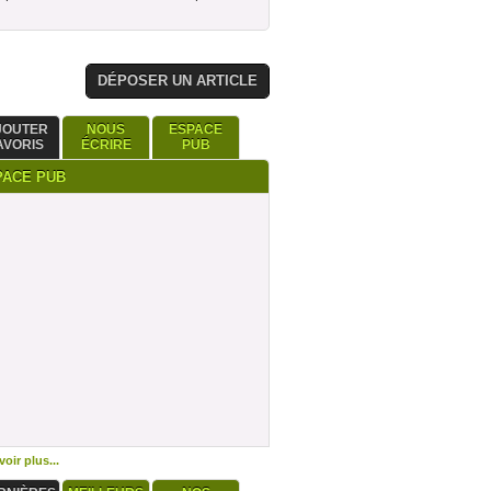
DÉPOSER UN ARTICLE
JOUTER
NOUS
ESPACE
AVORIS
ÉCRIRE
PUB
PACE PUB
oir plus...