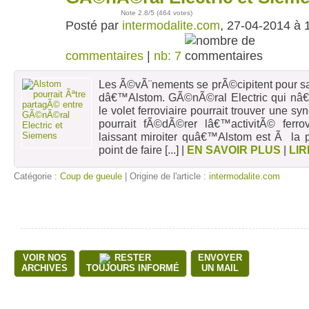
Note
2.8
/5 (
464 votes
)
Posté par
intermodalite.com
, 27-04-2014 à 
commentaires
|
nb: 7
Les Ã©vÃ¨nements se prÃ©cipitent pour sa
dâ€™Alstom. GÃ©nÃ©ral Electric qui nâ
le volet ferroviaire pourrait trouver une s
pourrait fÃ©dÃ©rer lâ€™activitÃ© ferrov
laissant miroiter quâ€™Alstom est Ã la p
point de faire
[...]
|
EN SAVOIR PLUS
|
LIR
Catégorie :
Coup de gueule
| Origine de l'article :
intermodalite.com
VOIR NOS
RESTER
ENVOYER
ARCHIVES
TOUJOURS INFORMÉ
UN MAIL