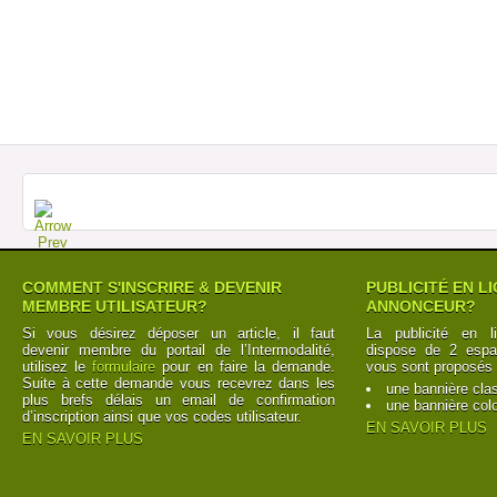
COMMENT S'INSCRIRE & DEVENIR
PUBLICITÉ EN L
MEMBRE UTILISATEUR?
ANNONCEUR?
Si vous désirez déposer un article, il faut
La publicité en l
devenir membre du portail de l’Intermodalité,
dispose de 2 espac
utilisez le
formulaire
pour en faire la demande.
vous sont proposés 
Suite à cette demande vous recevrez dans les
une bannière cla
plus brefs délais un email de confirmation
une bannière col
d’inscription ainsi que vos codes utilisateur.
EN SAVOIR PLUS
EN SAVOIR PLUS