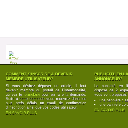
COMMENT S'INSCRIRE & DEVENIR
PUBLICITÉ EN L
MEMBRE UTILISATEUR?
ANNONCEUR?
Si vous désirez déposer un article, il faut
La publicité en l
devenir membre du portail de l’Intermodalité,
dispose de 2 espac
utilisez le
formulaire
pour en faire la demande.
vous sont proposés 
Suite à cette demande vous recevrez dans les
une bannière cla
plus brefs délais un email de confirmation
une bannière col
d’inscription ainsi que vos codes utilisateur.
EN SAVOIR PLUS
EN SAVOIR PLUS