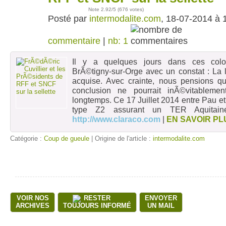
Note
2.92
/5 (
676 votes
)
Posté par
intermodalite.com
, 18-07-2014 à 
commentaire
|
nb: 1
Il y a quelques jours dans ces col
BrÃ©tigny-sur-Orge avec un constat : 
acquise. Avec crainte, nous pensions qu
conclusion ne pourrait inÃ©vitablemen
longtemps. Ce 17 Juillet 2014 entre Pau et
type Z2 assurant un TER Aquitain
http://www.claraco.com
|
EN SAVOIR PL
Catégorie :
Coup de gueule
| Origine de l'article :
intermodalite.com
VOIR NOS
RESTER
ENVOYER
ARCHIVES
TOUJOURS INFORMÉ
UN MAIL