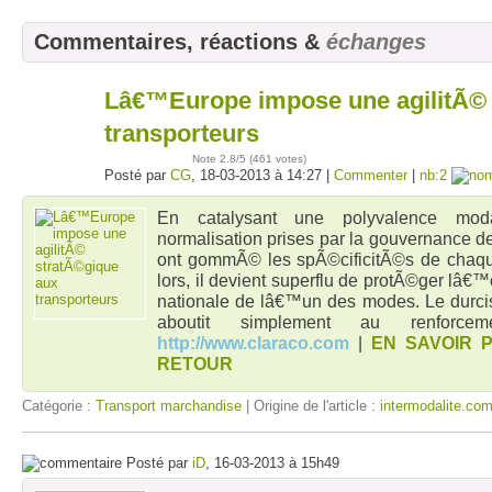
Commentaires, réactions &
échanges
Lâ€™Europe impose une agilitÃ© 
18
mars
transporteurs
Note
2.8
/5 (
461 votes
)
Posté par
CG
, 18-03-2013 à 14:27 |
Commenter
|
nb:2
En catalysant une polyvalence mod
normalisation prises par la gouvernance
ont gommÃ© les spÃ©cificitÃ©s de chaqu
lors, il devient superflu de protÃ©ger lâ€
nationale de lâ€™un des modes. Le durcis
aboutit simplement au renforc
http://www.claraco.com
|
EN SAVOIR 
RETOUR
Catégorie :
Transport marchandise
| Origine de l'article :
intermodalite.co
Posté par
iD
, 16-03-2013 à 15h49