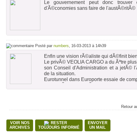
Le gouvernement peut donc trouver d
d'Ã©conomies sans faire de l'austÃ©ritÃ©
Posté par
numbers
, 16-03-2013 à 14h39
Enfin une vision rÃ©aliste qui dÃ©finit bie
Le privÃ© VEOLIA CARGO a du Ãªtre plus 
son Conseil d'Administration et a jetÃ© 
de la situation.
Eurotunnel dans Europorte essaie de com
des coÃ»ts imposÃ©s en France en
optimisÃ©s et n'a pas de perspectives d'Ã©
Seul ECR qui peut panacher ses couts d
matÃ©riels partiellement amortis chez EW
Retour a
d'afficher des rÃ©sultats positifs.
Cette rÃ©vÃ©lation d'un possible Ã©quilib
VOIR NOS
RESTER
ENVOYER
une alarme pour tous ceux qui espÃ¨r
ARCHIVES
TOUJOURS INFORMÉ
UN MAIL
publiques.