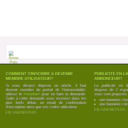
COMMENT S'INSCRIRE & DEVENIR
PUBLICITÉ EN L
MEMBRE UTILISATEUR?
ANNONCEUR?
Si vous désirez déposer un article, il faut
La publicité en l
devenir membre du portail de l’Intermodalité,
dispose de 2 espac
utilisez le
formulaire
pour en faire la demande.
vous sont proposés 
Suite à cette demande vous recevrez dans les
une bannière cla
plus brefs délais un email de confirmation
une bannière col
d’inscription ainsi que vos codes utilisateur.
EN SAVOIR PLUS
EN SAVOIR PLUS