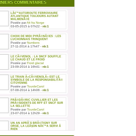
RNIERS COMMENTAIRES
LÂ€™AUTOROUTE FERROVIAIRE
ATLANTIQUE TOUJOURS AUTANT
MALMENÃ©E
Postée par
Alt fra Norge
03-05-2015 à 07h22 -
nb:1
CHOIX DE MIDI PYRÃ©NÃ©ES : LES
LUCHONNAIS TRINQUENT
Postée par
Numbers
27-11-2014 à 17h47 -
nb:1
LE CÃ©VENOL : LA SNCF SOUFFLE
LE CHAUD ET LE FROID
Postée par
Froid glacial
23-09-2014 à 16h41 -
nb:1
LE TRAIN Â«CÃ©VENOLÂ» EST LE
SYMBOLE DE LA RESPONSABILITÃ©
CITOYENNE
Postée par
TourdeCarol
07-08-2014 à 14h06 -
nb:1
FRÃ©DÃ©RIC CUVILLIER ET LES
PRÃ©SIDENTS DE RFF ET SNCF SUR
LA SELLETTE
Postée par
TourdeCarol
23-07-2014 à 12h29 -
nb:1
UN AN APRÃ¨S BRÃ©TIGNY SUR
ORGE, LA LEÃ§ON NÂ€™A SERVI Ã
RIEN
Postée par
TourdeCarol