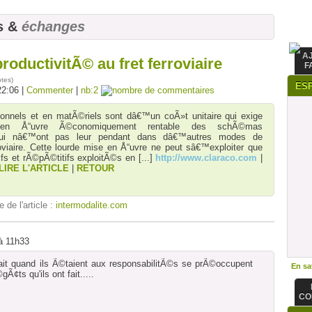
s &
échanges
A
roductivitÃ© au fret ferroviaire
F
otes
)
ES
22:06 |
Commenter
|
nb:2
nnels et en matÃ©riels sont dâ€™un coÃ»t unitaire qui exige
n Å“uvre Ã©conomiquement rentable des schÃ©mas
qui nâ€™ont pas leur pendant dans dâ€™autres modes de
roviaire. Cette lourde mise en Å“uvre ne peut sâ€™exploiter que
ifs et rÃ©pÃ©titifs exploitÃ©s en
[...]
http://www.claraco.com
|
LIRE L'ARTICLE
|
RETOUR
e de l'article :
intermodalite.com
à 11h33
fait quand ils Ã©taient aux responsabilitÃ©s se prÃ©occupent
En sav
Ã¢ts qu'ils ont fait.....
CO