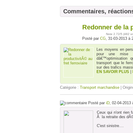
Commentaires, réaction
Redonner de la p
31
mars
Note
2.72
/5 (
482 v
Posté par
CG
, 31-03-2013 à 
Les moyens en perso
pour une mise e
dâ€™optimisation 
transport que le fer
sur des trafics mass
EN SAVOIR PLUS
|
Catégorie :
Transport marchandise
| Origin
Posté par
iD
, 02-04-2013 
Ceux qui n'ont rien 
Ã la retraite des dÃ©g
C'est sinistre....