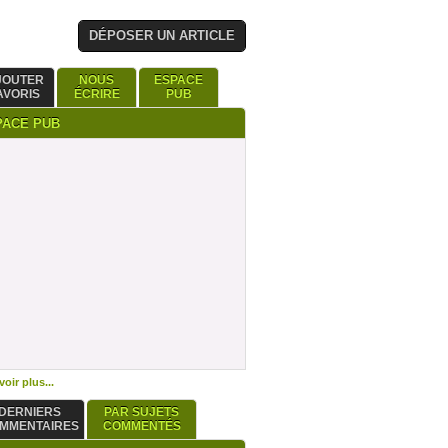
DÉPOSER UN ARTICLE
JOUTER
NOUS
ESPACE
AVORIS
ÉCRIRE
PUB
PACE PUB
oir plus...
DERNIERS
PAR SUJETS
MMENTAIRES
COMMENTÉS