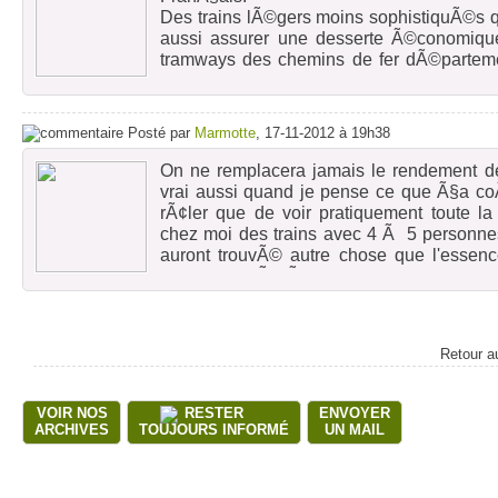
Des trains lÃ©gers moins sophistiquÃ©s q
aussi assurer une desserte Ã©conomique
tramways des chemins de fer dÃ©parteme
pas si longtemps en Bretagne, les pet
simples.
Posté par
Marmotte
, 17-11-2012 à 19h38
On ne remplacera jamais le rendement de 
vrai aussi quand je pense ce que Ã§a coÃ
rÃ¢ler que de voir pratiquement toute l
chez moi des trains avec 4 Ã 5 personn
auront trouvÃ© autre chose que l'essence
propre, je prÃ©fÃ¨re le bus je me sens pl
laisse toujours devant la porte.
Retour a
VOIR NOS
RESTER
ENVOYER
ARCHIVES
TOUJOURS INFORMÉ
UN MAIL