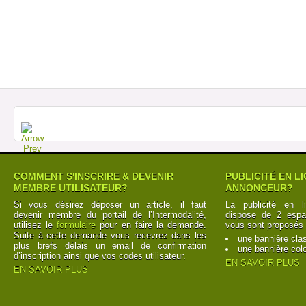
COMMENT S'INSCRIRE & DEVENIR
PUBLICITÉ EN L
MEMBRE UTILISATEUR?
ANNONCEUR?
Si vous désirez déposer un article, il faut
La publicité en l
devenir membre du portail de l’Intermodalité,
dispose de 2 espac
utilisez le
formulaire
pour en faire la demande.
vous sont proposés 
Suite à cette demande vous recevrez dans les
une bannière cla
plus brefs délais un email de confirmation
une bannière col
d’inscription ainsi que vos codes utilisateur.
EN SAVOIR PLUS
EN SAVOIR PLUS