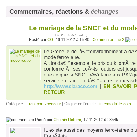
Commentaires, réactions &
échanges
Le mariage de la SNCF et du mode
16
nov
Note
2.75
/5 (
575 votes
)
Posté par
CG
, 16-11-2012 à 15:40 |
Commenter
|
nb:2
Le Grenelle de lâ€™environnement a dÃ©
mode ferroviaire.
A titre dâ€™exemple, le prix du kilomÃ¨t
conforme Ã ses coÃ»ts routiers est jus
que ce que la SNCF rÃ©clame aux RÃ©gi
service en train. En dâ€™autres termes si
http://www.claraco.com
|
EN SAVOIR 
RETOUR
Catégorie :
Transport voyageur
| Origine de l'article :
intermodalite.com
Posté par
Chemin Deferre
, 17-11-2012 à 23h45
IL existe aussi des moyens ferroviaires 
FranÃ§ais.