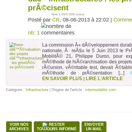
prÃ©cisent
Note
2.85
/5 (
359 votes
)
Posté par
CR
, 08-06-2013 à 22:02 |
Commen
nb: 1
La commission Â« dÃ©veloppement dura
nationale, Ã reÃ§u le 5 Juin 2013 le Pr
MobilitÃ© 21, Philippe Duron, pour 
mÃ©thode de hiÃ©rarchisation des projets
rÃ©union, vÃ©ritable test, devait Ã©tabl
mÃ©thode de prÃ©sentation
[...]
EN SAVOIR PLUS
|
LIRE L'ARTICLE
Catégorie :
Infrastructure
| Origine de l'article :
intermodalite.com
VOIR NOS
RESTER
ENVOYER
ARCHIVES
TOUJOURS INFORMÉ
UN MAIL