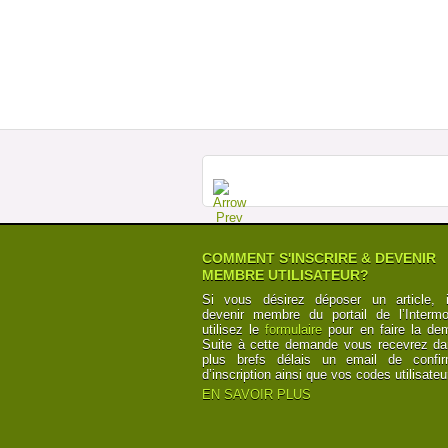
COMMENT S'INSCRIRE & DEVENIR
MEMBRE UTILISATEUR?
Si vous désirez déposer un article, i
devenir membre du portail de l’Intermod
utilisez le
formulaire
pour en faire la de
Suite à cette demande vous recevrez da
plus brefs délais un email de confir
d’inscription ainsi que vos codes utilisateu
EN SAVOIR PLUS