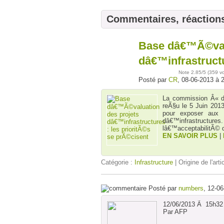
Commentaires, réaction
Base dâ€™Ã©valu
08
juin
dâ€™infrastructu
Note
2.85
/5 (
359 v
Posté par
CR
, 08-06-2013 à 
La commission Â« 
reÃ§u le 5 Juin 201
pour exposer aux 
dâ€™infrastructu
lâ€™acceptabilitÃ© 
EN SAVOIR PLUS
|
Catégorie :
Infrastructure
| Origine de l'arti
Posté par
numbers
, 12-0
12/06/2013 Ã 15h32
Par AFP