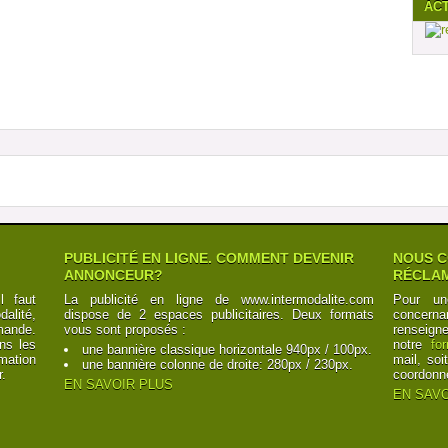
AC
PUBLICITÉ EN LIGNE. COMMENT DEVENIR
NOUS C
ANNONCEUR?
RÉCLAM
l faut
La publicité en ligne de www.intermodalite.com
Pour un
alité,
dispose de 2 espaces publicitaires. Deux formats
concerna
mande.
vous sont proposés :
renseign
ns les
notre
fo
une bannière classique horizontale 940px / 100px.
mation
mail, soi
une bannière colonne de droite: 280px / 230px.
r.
coordonn
EN SAVOIR PLUS
EN SAVO