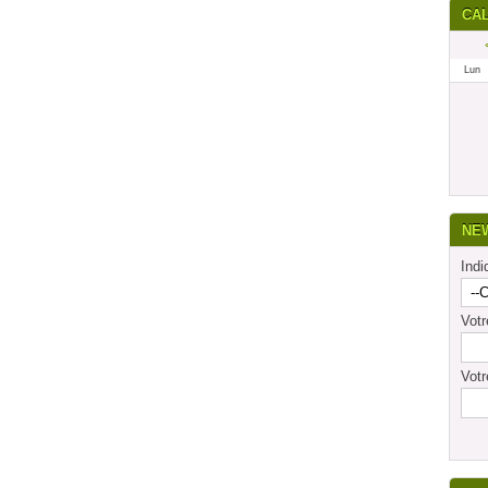
CA
a notÃ© que la LGV Bordeaux-Toulouse pouvait se prÃ©valoir
inancement, d'une rentabilitÃ© Ã©conomique prouvÃ©e, d'un
t d'une convergence des Ã©lus locaux sur sa nÃ©cessitÃ©,
Lun
age de M. Cohen.
NE
Indi
Vot
Votr