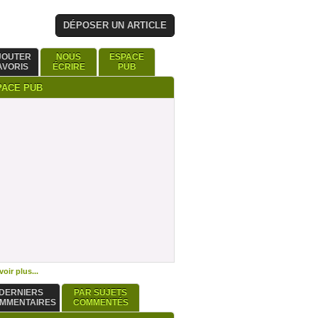
DÉPOSER UN ARTICLE
JOUTER
NOUS
ESPACE
AVORIS
ÉCRIRE
PUB
PACE PUB
oir plus...
DERNIERS
PAR SUJETS
MMENTAIRES
COMMENTÉS