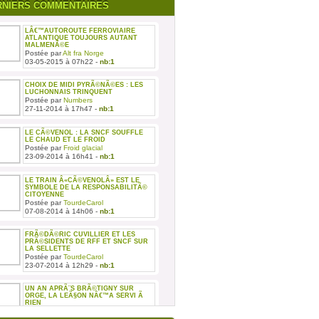
RNIERS COMMENTAIRES
LÂ€™AUTOROUTE FERROVIAIRE
ATLANTIQUE TOUJOURS AUTANT
MALMENÃ©E
Postée par
Alt fra Norge
03-05-2015 à 07h22 -
nb:1
CHOIX DE MIDI PYRÃ©NÃ©ES : LES
LUCHONNAIS TRINQUENT
Postée par
Numbers
27-11-2014 à 17h47 -
nb:1
LE CÃ©VENOL : LA SNCF SOUFFLE
LE CHAUD ET LE FROID
Postée par
Froid glacial
23-09-2014 à 16h41 -
nb:1
LE TRAIN Â«CÃ©VENOLÂ» EST LE
SYMBOLE DE LA RESPONSABILITÃ©
CITOYENNE
Postée par
TourdeCarol
07-08-2014 à 14h06 -
nb:1
FRÃ©DÃ©RIC CUVILLIER ET LES
PRÃ©SIDENTS DE RFF ET SNCF SUR
LA SELLETTE
Postée par
TourdeCarol
23-07-2014 à 12h29 -
nb:1
UN AN APRÃ¨S BRÃ©TIGNY SUR
ORGE, LA LEÃ§ON NÂ€™A SERVI Ã
RIEN
Postée par
TourdeCarol