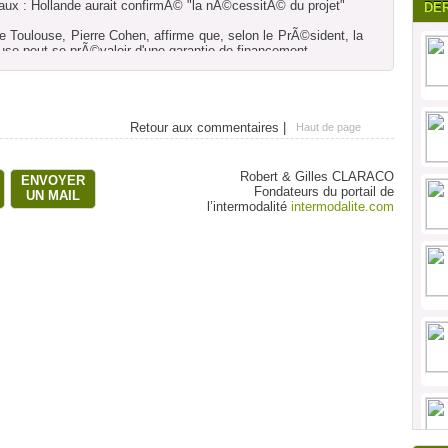
ux : Hollande aurait confirmÃ© "la nÃ©cessitÃ© du projet"
DE
de Toulouse, Pierre Cohen, affirme que, selon le PrÃ©sident, la
se peut se prÃ©valoir d'une garantie de financement
at des grands chantiers par l'actuel gouvernement, les travaux
se Ã©taient censÃ©s commencer en 2017 pour une mise en
2020. Toulouse se retrouverait Ã un peu plus de trois heures de
eu de cinq heures vingt au minimum aujourd'hui.
at des grands chantiers par l'actuel gouvernement, les travaux
Retour aux commentaires |
Haut de page
se Ã©taient censÃ©s commencer en 2017 pour une mise en
2020. Toulouse se retrouverait Ã un peu plus de trois heures de
 lieu de cinq heures vingt au minimum aujourd'hui. (Kluba
Robert & Gilles CLARACO
ENVOYER
Fondateurs du portail de
UN MAIL
l’intermodalité
intermodalite.com
de Toulouse, Pierre Cohen, est sorti ce mercredi d'un entretien
t FranÃ§ois Hollande relativement confiant quant Ã la
igne ferroviaire Ã grande vitesse Bordeaux-Toulouse, le chef de
c lui de la nÃ©cessitÃ© du projet, a rapportÃ© son entourage.
partage le constat que la quatriÃ¨me ville de France ne peut
rt de la grande vitesse", a-t-on dit dans l'entourage de M.
que le dossier Ã©tait parmi les plus aboutis des dizaines de
uellement Ã l'examen.
e a Ã©tÃ© reÃ§u par le prÃ©sident Ã l'approche de la remise
tendu sur le bien-fondÃ© et l'urgence d'un ensemble de liaisons
¨res et fluviales que le prÃ©cÃ©dent gouvernement voulait voir
actuel exÃ©cutif dit impossible Ã toutes financer.
s midi-pyrÃ©nÃ©ennes attendent avec inquiÃ©tude les
ommission chargÃ©e par le ministÃ¨re des Transports de se
rtinence de ces projets. La commission pourrait remettre son