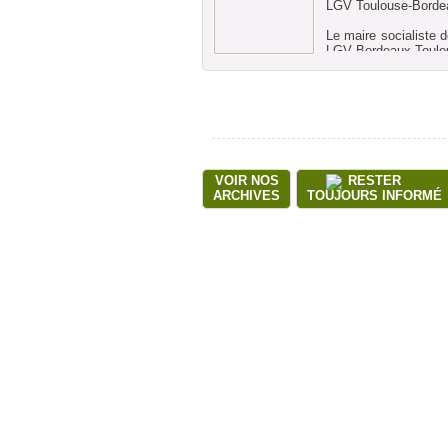
LGV Toulouse-Bordea
Le maire socialiste 
LGV Bordeaux-Toulou
Avant la remise Ã pl
de Bordeaux-Toulou
service Ã l'horizon 
train de Paris, au li
Avant la remise Ã pl
de Bordeaux-Toulou
service Ã l'horizon 
train de Paris, au
VOIR NOS
RESTER
Tadeusz)
ARCHIVES
TOUJOURS INFORMÉ
Le maire socialiste 
avec le prÃ©siden
rÃ©alisation de la l
l'Etat convenant ave
"FranÃ§ois Hollande 
pas rester Ã l'Ã©ca
Cohen.
Il a aussi estimÃ© 
grands chantiers act
Le maire de Toulous
d'un rapport trÃ¨s at
ferroviaires, routiÃ
rÃ©aliser mais que l'
Les collectivitÃ©
conclusions de la c
prononcer sur la pe