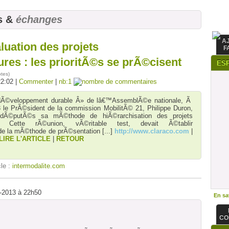
s &
échanges
A
ation des projets
F
res : les prioritÃ©s se prÃ©cisent
ES
otes
)
22:02 |
Commenter
|
nb:1
dÃ©veloppement durable Â» de lâ€™AssemblÃ©e nationale, Ã
3 le PrÃ©sident de la commission MobilitÃ© 21, Philippe Duron,
dÃ©putÃ©s sa mÃ©thode de hiÃ©rarchisation des projets
res. Cette rÃ©union, vÃ©ritable test, devait Ã©tablir
de la mÃ©thode de prÃ©sentation
[...]
http://www.claraco.com
|
LIRE L'ARTICLE
|
RETOUR
cle :
intermodalite.com
6-2013 à 22h50
En sav
CO