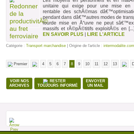
Les moyens en personnels et en matÃ
unitaire qui exige pour une mise en
rentable des schÃ©mas dâ€™optimisat
pendant dans dâ€™autres modes de transpor
lourde mise en Å“uvre ne peut sâ€™expl
massifs et rÃ©pÃ©titifs exploitÃ©s en
[..
EN SAVOIR PLUS
|
LIRE L'ARTICLE
Catégorie :
Transport marchandise
| Origine de l'article :
intermodalite.co
Premier
4
5
6
7
8
9
10
11
12
13
D
VOIR NOS
RESTER
ENVOYER
ARCHIVES
TOUJOURS INFORMÉ
UN MAIL