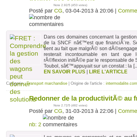
Note
2.92
/5 (
453 votes
)
Posté par
CG
, 03-04-2013 à 20:06 |
Comme
Dans ces domaines concernant la gestion
de la SNCF nâ€™est que financiÃ¨re. S
tient au fait que malgrÃ© son dÃ©sengageme
resterait incontournable en tant que
rÃ©flexion initiÃ©e par le responsable de
Toubol, sâ€™appuyait sur un constat : la
[.
EN SAVOIR PLUS
|
LIRE L'ARTICLE
Catégorie :
Transport marchandise
| Origine de l'article :
intermodalite.co
Redonner de la productivitÃ© au fr
31
mars
Note
2.72
/5 (
482 votes
)
Posté par
CG
, 31-03-2013 à 22:06 |
Comme
nb: 2