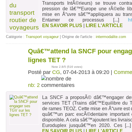
Transports IntÃ©rieurs) se trouve cont
pression de lâ€™Europe une rÃ©elle libÃ
mise en Å“uvre sâ€™appliquera au transp
Entamer ce processus
[...]
h
EN SAVOIR PLUS
|
LIRE L'ARTICLE
Catégorie :
Transport voyageur
| Origine de l'article :
intermodalite.com
Quâ€™attend la SNCF pour engage
07
avr
lignes TET ?
Note
2.8
/5 (
516 votes
)
Posté par
CG
, 07-04-2013 à 09:20 |
Comme
nb: 2
La SNCF a proposÃ© dâ€™engager des 
services TET (Trains dâ€™Equilibre du Te
de rames TEOZ. Cette mise en Å“uvre est 
quâ€™un parc excÃ©dentaire importan
disponible. A cela sâ€™ajoutent les livr
Euroduplex jusquâ€™en 2020. Ces
[...
EN SAVOIR PLUS
|
LIRE L'ARTICLE