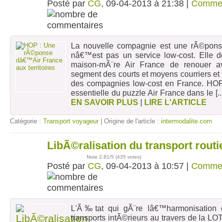
Posté par
CG
, 09-04-2013 à 21:38 |
Comme
La nouvelle compagnie est une rÃ©pons
nâ€™est pas un service low-cost. Elle d
maison-mÃ¨re Air France de renouer av
segment des courts et moyens courriers et
des compagnies low-cost en France. HOP
essentielle du puzzle Air France dans le
[..
EN SAVOIR PLUS
|
LIRE L'ARTICLE
Catégorie :
Transport voyageur
| Origine de l'article :
intermodalite.com
LibÃ©ralisation du transport rout
09
avr
Note
2.81
/5 (
435 votes
)
Posté par
CG
, 09-04-2013 à 10:57 |
Comme
L'Ã‰tat qui gÃ¨re lâ€™harmonisation d
transports intÃ©rieurs au travers de la LO