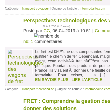
Catégorie :
Transport voyageur
| Origine de l'article :
intermodalite.com
Perspectives technologiques des 
06
avr
Note
2.75
/5 (
418 votes
)
Posté par
CG
, 06-04-2013 à 10:51 |
Comme
nb: 1
Le fret est lâ€™une des composantes ferr
justifier le chemin de fer. Cependant, mal
avant, cette activitÃ© fret nâ€™est pas
politique. Pourtant des produits de poin
France. Ils visaient Ã donner une feuille d
ferroviaire. Pour exister, il a
[...]
EN SAVOIR PLUS
|
LIRE L'ARTICLE
Catégorie :
Transport marchandise
| Origine de l'article :
intermodalite.co
FRET : Comprendre la gestion de
03
avr
donner des solutions