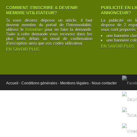
COMMENT S'INSCRIRE & DEVENIR
PUBLICITÉ EN L
MEMBRE UTILISATEUR?
ANNONCEUR?
Si vous désirez déposer un article, il faut
La publicité en l
devenir membre du portail de l’Intermodalité,
dispose de 2 espac
utilisez le
formulaire
pour en faire la demande.
vous sont proposés 
Suite à cette demande vous recevrez dans les
une bannière cla
plus brefs délais un email de confirmation
une bannière col
d’inscription ainsi que vos codes utilisateur.
EN SAVOIR PLUS
EN SAVOIR PLUS
Accueil -
Conditions générales -
Mentions légales -
Nous contacter