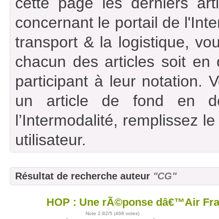
cette page les derniers art
concernant le portail de l'Int
transport & la logistique, vou
chacun des articles soit en
participant à leur notation. 
un article de fond en d
l’Intermodalité, remplissez l
utilisateur.
Résultat de recherche auteur
"CG"
HOP : Une rÃ©ponse dâ€™Air Fran
09
avr
Note
2.82
/5 (
468 votes
)