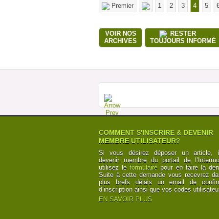
Premier
1
2
3
4
5
VOIR NOS
RESTER
ARCHIVES
TOUJOURS INFORMÉ
COMMENT S'INSCRIRE & DEVENIR
MEMBRE UTILISATEUR?
Si vous désirez déposer un article, i
devenir membre du portail de l’Intermod
utilisez le
formulaire
pour en faire la de
Suite à cette demande vous recevrez da
plus brefs délais un email de confir
d’inscription ainsi que vos codes utilisateu
EN SAVOIR PLUS