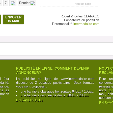
6
7
Dernier
Haut de page
Robert & Gilles CLARACO
ENVOYER
Fondateurs du portail de
UN MAIL
l’intermodalité
intermodalite.com
PUBLICITÉ EN LIGNE. COMMENT DEVENIR
NOUS C
ANNONCEUR?
RÉCLAM
l faut
La publicité en ligne de www.intermodalite.com
Pour un
alité,
dispose de 2 espaces publicitaires. Deux formats
concerna
mande.
vous sont proposés :
renseign
ns les
notre
fo
une bannière classique horizontale 940px / 100px.
mation
mail, soi
une bannière colonne de droite: 280px / 230px.
r.
coordonn
EN SAVOIR PLUS
EN SAVO