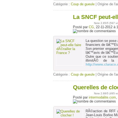
Catégorie :
Coup de gueule
| Origine de l'a
La SNCF peut-ell
22
nov
Note
2.85
/5 (
597 v
Posté par
CG
, 22-11-2012 à 
La question se pose
financiers de lâ€™Et
Son premier engagem
lâ€™avis de lâ€™Eu
Outre que ce soutie
illimitÃ© de l
http://www.claraco
Catégorie :
Coup de gueule
| Origine de l'a
Querelles de clo
20
déc
Note
2.88
/5 (
495 v
Posté par
intermodalite.com
,
RÃ©action de RFF 
Jean-Louis Borloo Mi