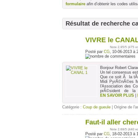
formulaire
afin d’obtenir les codes utilis
Résultat de recherche c
VIVRE le CANAL
10
juin
Note
2.95
/5 (
475 v
Posté par
CG
, 10-06-2013 à 
Bonjour Robert Clara
Un tel consensus est
Que ce soit Ã la tÃ
Midi PyrÃ©nÃ©es M.
l'Association des 
prÃ©sident de la
EN SAVOIR PLUS
|
Catégorie :
Coup de gueule
| Origine de l'a
Faut-il aller ch
18
févr
Note
2.69
/5 (
440 v
Posté par
CG
, 18-02-2013 à 