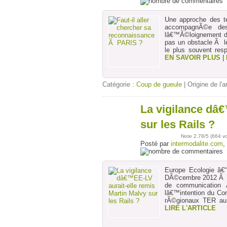
Une approche des t
accompagnÃ©e des
lâ€™Ã©loignement de
pas un obstacle Ã l
le plus souvent resp
EN SAVOIR PLUS
|
Catégorie :
Coup de gueule
| Origine de l'a
La vigilance dâ€
15
déc
sur les Rails ?
Note
2.78
/5 (
664 v
Posté par
intermodalite.com
,
Europe Ecologie â€
DÃ©cembre 2012 Ã l
de communication Ã
lâ€™intention du Co
rÃ©gionaux TER au 
LIRE L'ARTICLE