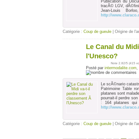
Publication du Doc
tracÃ© LGV, dÃ©fini
Jean-Louis Borlo
http://www.claraco
Catégorie :
Coup de gueule
| Origine de l'a
Le Canal du Midi
29
nov
l'Unesco?
Note
2.82
/5 (
415 v
Posté par
intermodalite.com
,
Le scÃ©nario catastro
Patrimoine Table r
platanes sont malade
pourrait-il perdre s
: 164 platanes qui
http://www.claraco
Catégorie :
Coup de gueule
| Origine de l'a