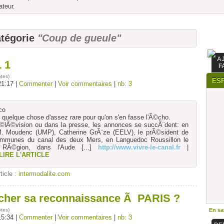
ateur.
atégorie
"Coup de gueule"
A
 1
F
otes
)
ES
21:17 |
Commenter
|
Voir commentaires
|
nb: 3
co
 quelque chose d'assez rare pour qu'on s'en fasse l'Ã©cho.
©lÃ©vision ou dans la presse, les annonces se succÃ¨dent: en
 Moudenc (UMP), Catherine GrÃ¨ze (EELV), le prÃ©sident de
Communes du canal des deux Mers, en Languedoc Roussillon le
 RÃ©gion, dans l'Aude
[...]
http://www.vivre-le-canal.fr
|
LIRE L'ARTICLE
rticle :
intermodalite.com
ercher sa reconnaissance Ã PARIS ?
otes
)
En sav
15:34 |
Commenter
|
Voir commentaires
|
nb: 3