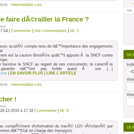
rticle :
intermodalite.com
Lun
e faire dÃ©railler la France ?
otes
)
17:54 |
Commenter
|
Voir commentaires
|
nb: 3
 avec acuitÃ© compte tenu de lâ€™importance des engagements
at.
NE
ent est la caution illimitÃ©e quâ€™il apporte Ã la SNCF contre
rope.
n favorise la SNCF au regard de ses concurrents, le caractÃ¨re
Indi
a garantie nâ€™est pas lisible quant Ã ses
[...]
.com
|
EN SAVOIR PLUS
|
LIRE L'ARTICLE
Vot
rticle :
intermodalite.com
Votr
cher !
otes
)
 20-12-2010 à 17:18 |
Commenter
|
nb: 0
au complÃ©ment d'information du tracÃ© LGV rÃ©clamÃ© par
DE
nistre dâ€™Etat en charge des transports.