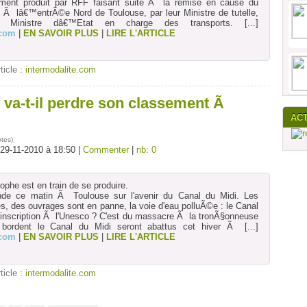
ument produit par RFF faisant suite Ã la remise en cause du
 Ã lâ€™entrÃ©e Nord de Toulouse, par leur Ministre de tutelle,
o, Ministre dâ€™Etat en charge des transports.
[...]
.com
|
EN SAVOIR PLUS
|
LIRE L'ARTICLE
rticle :
intermodalite.com
 va-t-il perdre son classement Ã
AC
otes
)
 29-11-2010 à 18:50 |
Commenter
|
nb: 0
phe est en train de se produire.
onde ce matin Ã Toulouse sur l'avenir du Canal du Midi. Les
s, des ouvrages sont en panne, la voie d'eau polluÃ©e : le Canal
on inscription Ã l'Unesco ? C'est du massacre Ã la tronÃ§onneuse
 bordent le Canal du Midi seront abattus cet hiver Ã
[...]
.com
|
EN SAVOIR PLUS
|
LIRE L'ARTICLE
rticle :
intermodalite.com