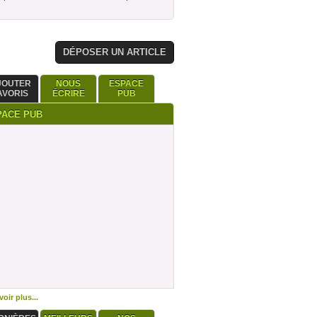
DÉPOSER UN ARTICLE
JOUTER
NOUS
ESPACE
AVORIS
ÉCRIRE
PUB
PACE PUB
oir plus...