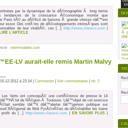
DE
E
erritoires par la dynamique de la dÃ©mographie Ã long terme
DE
 tendances de la croissance Ã©conomique montre que
 Paris liÃ© au dÃ©ficit de liaisons Ã grande vitesse nâ€™est
eur essor. Des critÃ¨res de dÃ©veloppements intrinsÃ¨ques sont
onsables de leur vitalitÃ©, ces
[...]
http://www.claraco.com
|
LIRE L'ARTICLE
rticle :
intermodalite.com
™EE-LV aurait-elle remis Martin Malvy
TR
otes
)
Rech
 15-12-2012 à 23:14 |
Commenter
|
Voir commentaires
|
nb: 3
Rech
“ Les Verts ont convoquÃ© une confÃ©rence de presse le 14
â€™HÃ´tel de RÃ©gion Ã Toulouse. Lâ€™objet de cet exercice
©tait semble tâ€™il dâ€™alerter lâ€™opinion publique sur
nseil RÃ©gional de Midi PyrÃ©nÃ©es de dÃ©shabiller les trains
profit du
[...]
http://www.claraco.com
|
EN SAVOIR PLUS
|
CA