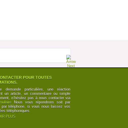
MEGABUS : LA FORCE DE LA RAISON
SUR ESPAGNE Â€“ ROYAUME UNI
Postée par
TourdeCarol
07-07-2014 à 19h35
POURQUOI LES CHEMINOTS SONT
OBLIGÃ©S DE CÃ©DER
Postée par
Numbers
12-06-2014 à 10h24
CANAL DU MIDI ET CANAL DES DEUX
MERS : POINTS DE VUE
Postée par
y6Z2bRk2nKB
03-06-2014 à 00h21
CANAL DU MIDI ET CANAL DES DEUX
MERS : POINTS DE VUE
Postée par
y6Z2bRk2nKB
03-06-2014 à 00h21
ONTACTER POUR TOUTES
ATIONS.
e demande particulière, une réaction
nt un article, un commentaire ou simple
ement, n’hésitez pas à nous contacter via
rmulaire
Nous vous répondrons soit par
t par téléphone, si vous nous laissez vos
ées téléphoniques.
IR PLUS