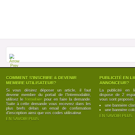
COMMENT S'INSCRIRE & DEVENIR
PUBLICITÉ EN L
MEMBRE UTILISATEUR?
ANNONCEUR?
Si vous désirez déposer un article, il faut
La publicité en l
devenir membre du portail de l’Intermodalité,
dispose de 2 espac
utilisez le
formulaire
pour en faire la demande.
vous sont proposés 
Suite à cette demande vous recevrez dans les
une bannière cla
plus brefs délais un email de confirmation
une bannière col
d’inscription ainsi que vos codes utilisateur.
EN SAVOIR PLUS
EN SAVOIR PLUS