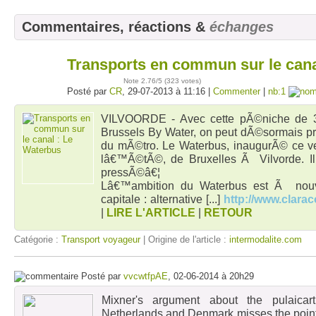
Commentaires, réactions &
échanges
Transports en commun sur le cana
29
juil
Note
2.76
/5 (
323 votes
)
Posté par
CR
, 29-07-2013 à 11:16 |
Commenter
|
nb:1
VILVOORDE - Avec cette pÃ©niche de 3
Brussels By Water, on peut dÃ©sormais pr
du mÃ©tro. Le Waterbus, inaugurÃ© ce ven
lâ€™Ã©tÃ©, de Bruxelles Ã Vilvorde. Il 
pressÃ©â€¦
Lâ€™ambition du Waterbus est Ã nou
capitale : alternative
[...]
http://www.clara
|
LIRE L'ARTICLE
|
RETOUR
Catégorie :
Transport voyageur
| Origine de l'article :
intermodalite.com
Posté par
vvcwtfpAE
, 02-06-2014 à 20h29
Mixner's argument about the pulaicartr
Netherlands and Denmark misses the point 