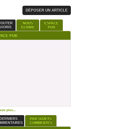
DÉPOSER UN ARTICLE
JOUTER
NOUS
ESPACE
AVORIS
ÉCRIRE
PUB
PACE PUB
oir plus...
DERNIERS
PAR SUJETS
MMENTAIRES
COMMENTÉS