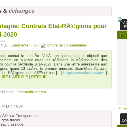
s &
échanges
A
ntagne: Contrats Etat-RÃ©gions pour
F
4-2020
ES
otes
)
17:30 |
Commenter
|
nb:7
ut, contrat le fera Â». VoilÃ en quelque sorte l'objectif que
rnement en ouvrant avec les rÃ©gions la nÃ©gociation des
ons pour la pÃ©riode 2014-2020. Dans une lettre adressÃ©e aux
ion, mardi 13 aoÃ»t, le premier ministre, Jean-Marc Ayrault,
er des RÃ©gions qui nâ€™ont pas
[...]
http://www.claraco.com
|
LIRE L'ARTICLE
|
RETOUR
 l'article :
intermodalite.com
8-2013 à 23h02
En sav
uÃ© aux Transports est
 gros tracas
CO
©seau classique