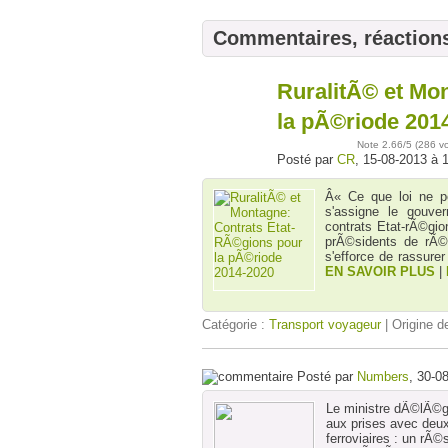
Commentaires, réaction
RuralitÃ© et Mo
15
août
la pÃ©riode 201
Note
2.66
/5 (
286 v
Posté par
CR
, 15-08-2013 à 
Â« Ce que loi ne pe
s'assigne le gouve
contrats Etat-rÃ©gi
prÃ©sidents de rÃ©g
s'efforce de rassur
EN SAVOIR PLUS
|
Catégorie :
Transport voyageur
| Origine de
Posté par
Numbers
, 30-0
Le ministre dÃ©lÃ©g
aux prises avec deux
ferroviaires : un rÃ