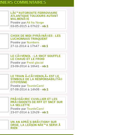
RNIERS COMMENTAIRES
LÂ€™AUTOROUTE FERROVIAIRE
ATLANTIQUE TOUJOURS AUTANT
MALMENÃ©E
Postée par
Alt fra Norge
03-05-2015 à 07h22 -
nb:1
CHOIX DE MIDI PYRÃ©NÃ©ES : LES
LUCHONNAIS TRINQUENT
Postée par
Numbers
27-11-2014 à 17h47 -
nb:1
LE CÃ©VENOL : LA SNCF SOUFFLE
LE CHAUD ET LE FROID
Postée par
Froid glacial
23-09-2014 à 16h41 -
nb:1
LE TRAIN Â«CÃ©VENOLÂ» EST LE
SYMBOLE DE LA RESPONSABILITÃ©
CITOYENNE
Postée par
TourdeCarol
07-08-2014 à 14h06 -
nb:1
FRÃ©DÃ©RIC CUVILLIER ET LES
PRÃ©SIDENTS DE RFF ET SNCF SUR
LA SELLETTE
Postée par
TourdeCarol
23-07-2014 à 12h29 -
nb:1
UN AN APRÃ¨S BRÃ©TIGNY SUR
ORGE, LA LEÃ§ON NÂ€™A SERVI Ã
RIEN
Postée par
TourdeCarol