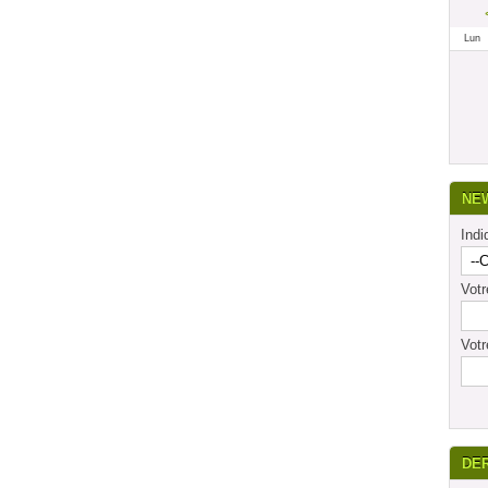
Lun
NE
Indi
Vot
Votr
DE