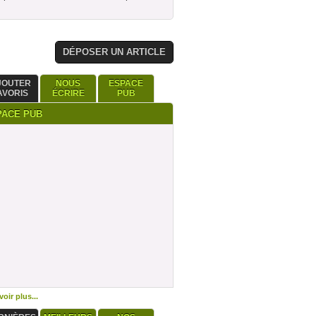
DÉPOSER UN ARTICLE
JOUTER
NOUS
ESPACE
AVORIS
ÉCRIRE
PUB
PACE PUB
oir plus...