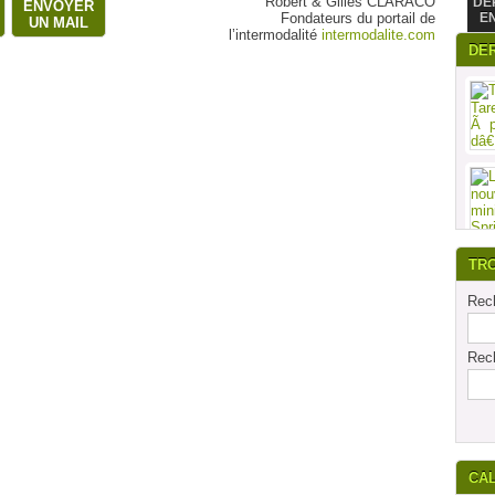
Robert & Gilles CLARACO
DE
ENVOYER
Fondateurs du portail de
E
UN MAIL
l’intermodalité
intermodalite.com
DE
TR
Rech
Rech
CA