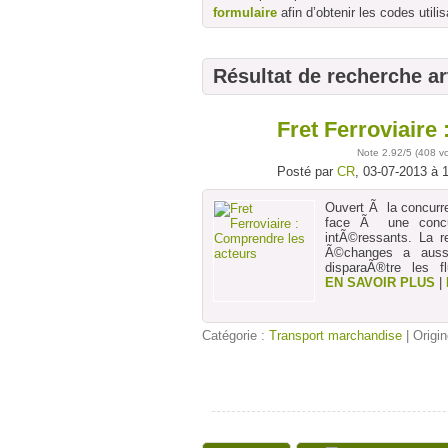
formulaire
afin d’obtenir les codes utilis
Résultat de recherche ar
Fret Ferroviaire
03
juil
Note
2.92
/5 (
408 v
Posté par
CR
, 03-07-2013 à 
Ouvert Ã la concurre
face Ã une concur
intÃ©ressants. La 
Ã©changes a aussi 
disparaÃ®tre les f
EN SAVOIR PLUS
|
Catégorie :
Transport marchandise
| Origin