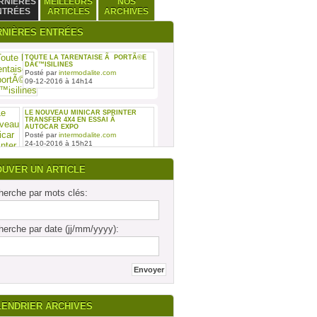
RNIÈRES
MEILLEURS
NOS
NTRÉES
ARTICLES
ARCHIVES
RNIÈRES ENTRÉES
TOUTE LA TARENTAISE Ã PORTÃ©E
DÂ€™ISILINES
Posté par
intermodalite.com
09-12-2016 à 14h14
LE NOUVEAU MINICAR SPRINTER
TRANSFER 4X4 EN ESSAI Ã
AUTOCAR EXPO
Posté par
intermodalite.com
24-10-2016 à 15h21
OUVER UN ARTICLE
erche par mots clés:
REMISE DES SIX PREMIERS INTOURO
erche par date (jj/mm/yyyy):
MERCEDES-BENZ ASSEMBLÃ©S SUR
LE SITE DAIMLER BUSES DE LIGNY-
EN-BARRO
Posté par
intermodalite.com
28-09-2016 à 17h19
LENDRIER ARCHIVES