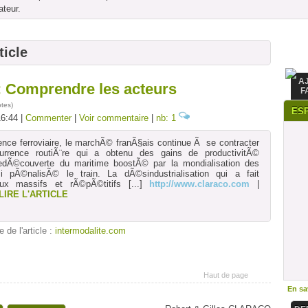
ateur.
ticle
A
 : Comprendre les acteurs
F
otes
)
ES
16:44 |
Commenter
|
Voir commentaire
|
nb: 1
nce ferroviaire, le marchÃ© franÃ§ais continue Ã se contracter
rence routiÃ¨re qui a obtenu des gains de productivitÃ©
redÃ©couverte du maritime boostÃ© par la mondialisation des
pÃ©nalisÃ© le train. La dÃ©sindustrialisation qui a fait
lux massifs et rÃ©pÃ©titifs
[...]
http://www.claraco.com
|
LIRE L'ARTICLE
e de l'article :
intermodalite.com
Haut de page
En sav