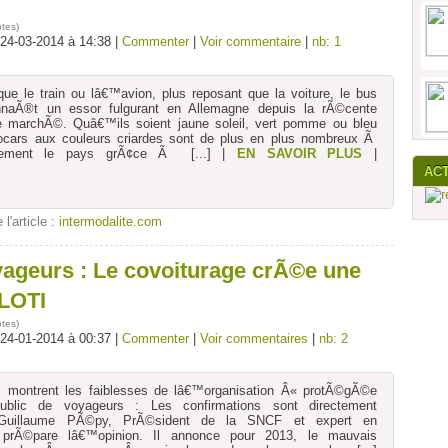
otes
)
 24-03-2014 à 14:38 |
Commenter
|
Voir commentaire
|
nb: 1
e le train ou lâ€™avion, plus reposant que la voiture, le bus
nnaÃ®t un essor fulgurant en Allemagne depuis la rÃ©cente
ce marchÃ©. Quâ€™ils soient jaune soleil, vert pomme ou bleu
tocars aux couleurs criardes sont de plus en plus nombreux Ã
Ã¨rement le pays grÃ¢ce Ã
[...]
|
EN SAVOIR PLUS
|
AC
 l'article :
intermodalite.com
yageurs : Le covoiturage crÃ©e une
 LOTI
otes
)
 24-01-2014 à 00:37 |
Commenter
|
Voir commentaires
|
nb: 2
 montrent les faiblesses de lâ€™organisation Â« protÃ©gÃ©e
ublic de voyageurs : Les confirmations sont directement
uillaume PÃ©py, PrÃ©sident de la SNCF et expert en
 prÃ©pare lâ€™opinion. Il annonce pour 2013, le mauvais