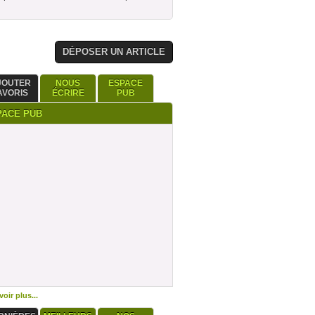
DÉPOSER UN ARTICLE
JOUTER
NOUS
ESPACE
AVORIS
ÉCRIRE
PUB
PACE PUB
oir plus...