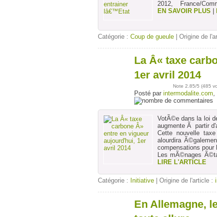
2012, France/Com
EN SAVOIR PLUS
|
Catégorie :
Coup de gueule
| Origine de l'a
La Â« taxe carbo
01
avr
1er avril 2014
Note
2.85
/5 (
485 v
Posté par
intermodalite.com
,
VotÃ©e dans la loi de
augmente Ã partir d'a
Cette nouvelle tax
alourdira Ã©galeme
compensations pour 
Les mÃ©nages Ã©tai
LIRE L'ARTICLE
Catégorie :
Initiative
| Origine de l'article :
En Allemagne, l
24
mars