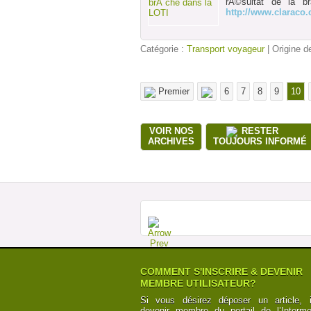
rÃ©sultat de la b
http://www.claraco
Catégorie :
Transport voyageur
| Origine de
Premier
6
7
8
9
10
VOIR NOS
RESTER
ARCHIVES
TOUJOURS INFORMÉ
COMMENT S'INSCRIRE & DEVENIR
MEMBRE UTILISATEUR?
Si vous désirez déposer un article, i
devenir membre du portail de l’Intermod