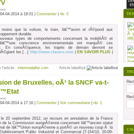
DE
TV
E
otes
)
DE
 04-04-2014 à 18:01 |
Commenter
|
nb: 0
 moins que la voiture, le train, lâ€™avion et rÃ©pond aux
oppement durable.
uveaux types de comportements concernant la mobilitÃ© et
â€™une conscience environnementale ont marquÃ© ces
es. En consÃ©quence, les trajets de demain devront se
lÃ©giant les
[...]
http://www.claraco.com
|
EN SAVOIR PLUS
|
 l'article :
intermodalite.com
Article labellisé
TR
ion de Bruxelles, oÃ¹ la SNCF va-t-
Rech
â€™Etat
Rech
otes
)
 04-04-2014 à 17:16 |
Commenter
|
Voir commentaire
|
nb: 1
le 20 septembre 2012, un recours en annulation de la France
n de la Commission europÃ©enne concernant lâ€™ancien statut
bunal de lâ€™Union europÃ©enne a portÃ© un nouveau coup Ã la
CA
tablissement Public Industriel et Commercial (T-154/10, 20-09-