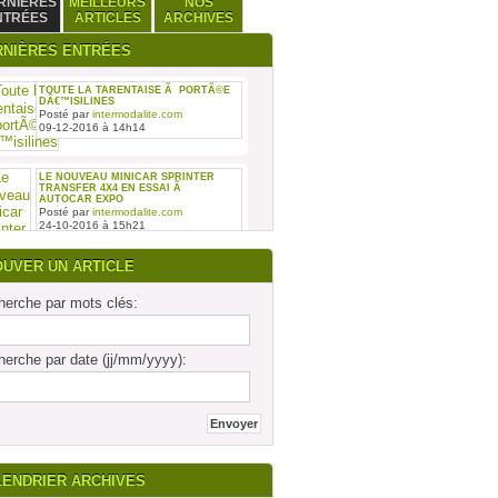
RNIÈRES
MEILLEURS
NOS
NTRÉES
ARTICLES
ARCHIVES
RNIÈRES ENTRÉES
TOUTE LA TARENTAISE Ã PORTÃ©E
DÂ€™ISILINES
Posté par
intermodalite.com
09-12-2016 à 14h14
LE NOUVEAU MINICAR SPRINTER
TRANSFER 4X4 EN ESSAI Ã
AUTOCAR EXPO
Posté par
intermodalite.com
24-10-2016 à 15h21
OUVER UN ARTICLE
erche par mots clés:
REMISE DES SIX PREMIERS INTOURO
erche par date (jj/mm/yyyy):
MERCEDES-BENZ ASSEMBLÃ©S SUR
LE SITE DAIMLER BUSES DE LIGNY-
EN-BARRO
Posté par
intermodalite.com
28-09-2016 à 17h19
LENDRIER ARCHIVES