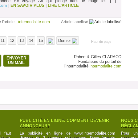
ranche Â« voyage Â» qui plonge dans le rouge les
[...]
.com
|
EN SAVOIR PLUS
|
LIRE L'ARTICLE
 l'article :
intermodalite.com
Article labellisé
11
12
13
14
15
Dernier
Haut de page
Robert & Gilles CLARACO
ENVOYER
Fondateurs du portail de
UN MAIL
l’intermodalité
intermodalite.com
PUBLICITÉ EN LIGNE. COMMENT DEVENIR
NOUS C
ANNONCEUR?
RÉCLAM
l faut
La publicité en ligne de www.intermodalite.com
Pour un
alité,
dispose de 2 espaces publicitaires. Deux formats
concerna