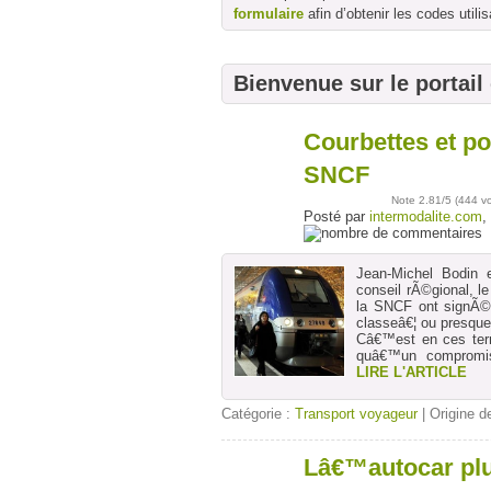
formulaire
afin d’obtenir les codes utilis
Bienvenue sur le portail
Courbettes et po
10
avr
SNCF
Note
2.81
/5 (
444 v
Posté par
intermodalite.com
,
Jean-Michel Bodin 
conseil rÃ©gional, l
la SNCF ont signÃ©
classeâ€¦ ou presque
Câ€™est en ces ter
quâ€™un compromis
LIRE L'ARTICLE
Catégorie :
Transport voyageur
| Origine de
Lâ€™autocar plu
04