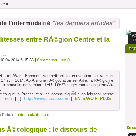
ateur.
 de l'intermodalité
"les derniers articles"
A
litesses entre RÃ©gion Centre et la
F
ES
otes
)
 10-04-2014 à 15:56 |
Commenter
|
nb: 0
et FranÃ§ois Bonneau soumettront la convention au vote du
e 17 avril 2014. AprÃ¨s une nÃ©gociation serrÃ©e, la RÃ©gion et
 la nouvelle convention TER. Lâ€™usager monte en premiÃ¨re
.
mes que la Presse relai les communiquÃ©s en laissant penser
 vient
[...]
http://www.claraco.com
|
EN SAVOIR PLUS
|
 l'article :
intermodalite.com
s Ã©cologique : le discours de
En sav