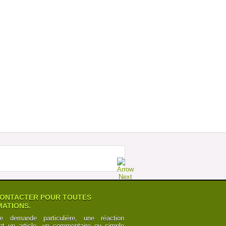
MEGABUS : LA FORCE DE LA RAISON
SUR ESPAGNE Â€“ ROYAUME UNI
Postée par
TourdeCarol
07-07-2014 à 19h35
POURQUOI LES CHEMINOTS SONT
OBLIGÃ©S DE CÃ©DER
Postée par
Numbers
12-06-2014 à 10h24
CANAL DU MIDI ET CANAL DES DEUX
MERS : POINTS DE VUE
Postée par
y6Z2bRk2nKB
03-06-2014 à 00h21
CANAL DU MIDI ET CANAL DES DEUX
MERS : POINTS DE VUE
Postée par
y6Z2bRk2nKB
03-06-2014 à 00h21
ONTACTER POUR TOUTES
ATIONS.
e demande particulière, une réaction
nt un article, un commentaire ou simple