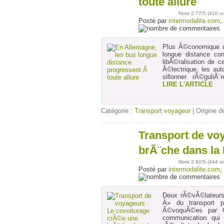
toute allure
Note
2.77
/5 (
410 v
Posté par
intermodalite.com
,
Plus Ã©conomique qu
longue distance co
libÃ©ralisation de 
Ã©lectrique, les au
sillonner rÃ©guli
LIRE L'ARTICLE
Catégorie :
Transport voyageur
| Origine de
Transport de vo
24
janv
brÃ¨che dans la
Note
2.82
/5 (
444 v
Posté par
intermodalite.com
,
Deux rÃ©vÃ©lateurs
Â» du transport p
Ã©voquÃ©es par G
communication qui