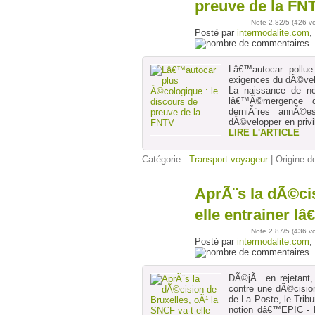
avr
preuve de la FN
Note
2.82
/5 (
426 v
Posté par
intermodalite.com
,
Lâ€™autocar pollue
exigences du dÃ©vel
La naissance de no
lâ€™Ã©mergence d
derniÃ¨res annÃ©
dÃ©velopper en privi
LIRE L'ARTICLE
Catégorie :
Transport voyageur
| Origine de
AprÃ¨s la dÃ©cis
04
avr
elle entrainer l
Note
2.87
/5 (
436 v
Posté par
intermodalite.com
,
DÃ©jÃ en rejetant, 
contre une dÃ©cisio
de La Poste, le Tri
notion dâ€™EPIC - E