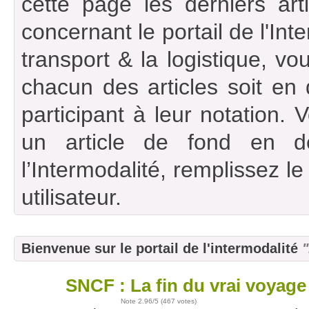
cette page les derniers art
concernant le portail de l'Int
transport & la logistique, vou
chacun des articles soit en
participant à leur notation. 
un article de fond en d
l’Intermodalité, remplissez l
utilisateur.
Bienvenue sur le portail de l'intermodalité
"
SNCF : La fin du vrai voyage 
22
déc
Note
2.96
/5 (
467 votes
)