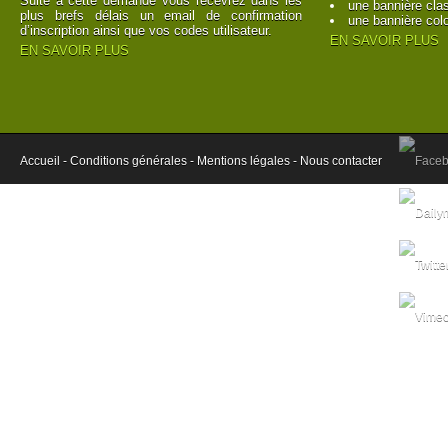
Suite à cette demande vous recevrez dans les
une bannière cla
plus brefs délais un email de confirmation
une bannière col
d’inscription ainsi que vos codes utilisateur.
EN SAVOIR PLUS
EN SAVOIR PLUS
Accueil -
Conditions générales -
Mentions légales -
Nous contacter