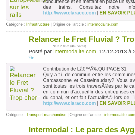
concurrence et en mettant en place un syst
des trains. Consultez notre inf
http://www.claraco.com
|
EN SAVOIR PL
Catégorie :
Infrastructure
| Origine de l'article :
intermodalite.com
Relancer le Fret Fluvial ? Tr
12
déc
Note
2.88
/5 (
369 votes
)
Posté par
intermodalite.com
, 12-12-2013 à 
Contribution de Lâ€™Ã‰QUIPAGE 31
Qu'y a t-il de commun entre les communes
Carcassonne et Castelnaudary? Vous ave
sont toutes les trois traversÃ©es par le ca
en commun d'accueillir des entreprises 
du canal, et ont fait l'actualitÃ© lors de 
http://www.claraco.com
|
EN SAVOIR PL
Catégorie :
Transport marchandise
| Origine de l'article :
intermodalite.co
Intermodal : Le parc des Ayg
27