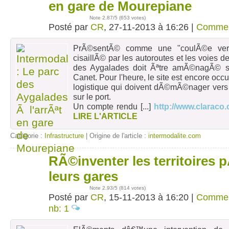
nov
en gare de Mourepiane
Note
2.87
/5 (
653 votes
)
Posté par
CR
, 27-11-2013 à 16:26 |
Commen
PrÃ©sentÃ© comme une "coulÃ©e verte
cisaillÃ© par les autoroutes et les voies de
des Aygalades doit Ãªtre amÃ©nagÃ© su
Canet. Pour l'heure, le site est encore oc
logistique qui doivent dÃ©mÃ©nager vers 
sur le port.
Un compte rendu
[...]
http://www.claraco
LIRE L'ARTICLE
Catégorie :
Infrastructure
| Origine de l'article :
intermodalite.com
RÃ©inventer les territoires 
15
nov
leurs gares
Note
2.93
/5 (
814 votes
)
Posté par
CR
, 15-11-2013 à 16:20 |
Commen
nb: 1