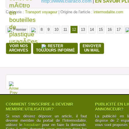
http://www.claraco.com
|
EN SAVOIR PL
Catégorie :
Transport voyageur
| Origine de l'article :
intermodalite.com
Premier
8
9
10
11
12
13
14
15
16
17
VOIR NOS
RESTER
ENVOYER
ARCHIVES
TOUJOURS INFORMÉ
UN MAIL
COMMENT S'INSCRIRE & DEVENIR
PUBLICITÉ EN L
MEMBRE UTILISATEUR?
ANNONCEUR?
Si vous désirez déposer un article, il faut
La publicité en l
devenir membre du portail de l’Intermodalité,
dispose de 2 espac
utilisez le
formulaire
pour en faire la demande.
vous sont proposés 