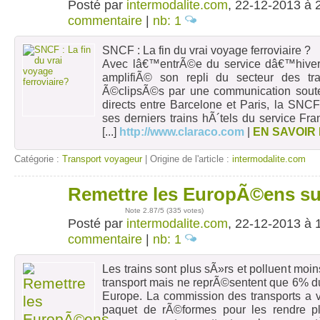
Posté par
intermodalite.com
, 22-12-2013 à 
commentaire
|
nb: 1
SNCF : La fin du vrai voyage ferroviaire ?
Avec lâ€™entrÃ©e du service dâ€™hiver
amplifiÃ© son repli du secteur des tr
Ã©clipsÃ©s par une communication sout
directs entre Barcelone et Paris, la SNC
ses derniers trains hÃ´tels du service Fr
[...]
http://www.claraco.com
|
EN SAVOIR
Catégorie :
Transport voyageur
| Origine de l'article :
intermodalite.com
Remettre les EuropÃ©ens sur 
22
déc
Note
2.87
/5 (
335 votes
)
Posté par
intermodalite.com
, 22-12-2013 à 
commentaire
|
nb: 1
Les trains sont plus sÃ»rs et polluent moi
transport mais ne reprÃ©sentent que 6% d
Europe. La commission des transports a
paquet de rÃ©formes pour les rendre plu