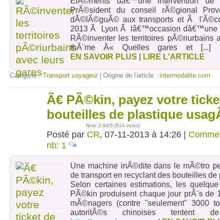
ElÃ©ments dâ€™une intervention de 
PrÃ©sident du conseil rÃ©gional Pro
dÃ©lÃ©guÃ© aux transports et Ã l'Ã©co
2013 Ã Lyon Ã lâ€™occasion dâ€™une j
RÃ©inventer les territoires pÃ©riurbains 
thÃ¨me Â« Quelles gares et
[...]
EN SAVOIR PLUS
|
LIRE L'ARTICLE
Catégorie :
Transport voyageur
| Origine de l'article :
intermodalite.com
Ã€ PÃ©kin, payez votre tick
07
nov
bouteilles de plastique usa
Note
2.94
/5 (
514 votes
)
Posté par
CR
, 07-11-2013 à 14:26 |
Commen
nb: 1
Une machine inÃ©dite dans le mÃ©tro per
de transport en recyclant des bouteilles de 
Selon certaines estimations, les quelque
PÃ©kin produisent chaque jour prÃ¨s de 
mÃ©nagers (contre "seulement" 3000 to
autoritÃ©s chinoises tentent d