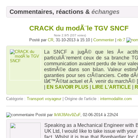
Commentaires, réactions &
échanges
CRACK du modÃ¨le TGV SNCF
31
oct
Note
2.9
/5 (
337 votes
)
Posté par
CR
, 31-10-2013 à 15:10 |
Commenter
|
nb:7
La SNCF a jugÃ© que les Â« actifs 
particuliÃ¨rement ceux de sa branche TG
communication avaient perdu de leur valeu
estimÃ©e dans son bilan. Valeur esti
garanties pour ses crÃ©anciers. Cette dÃ©
lâ€™Ã©tat actuel et Ã venir du marchÃ©
[
|
EN SAVOIR PLUS
|
LIRE L'ARTICLE
|
Catégorie :
Transport voyageur
| Origine de l'article :
intermodalite.com
Posté par
IkWJ8Atv9ZuF
, 02-06-2014 à 22h24
Speaking as a Mechanical Engineer with B
UK Ltd, I would like to take issue with your
fact. Whilst it is true that Bombardier Inc