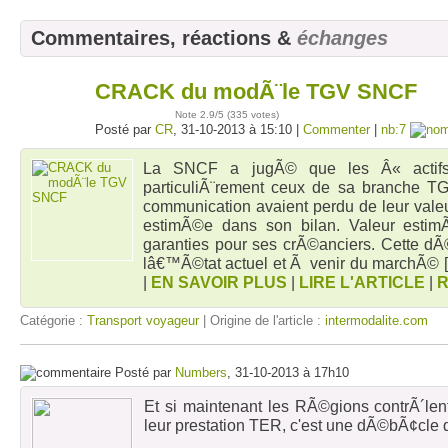
Commentaires, réactions &
échanges
CRACK du modÃ¨le TGV SNCF
31
oct
Note
2.9
/5 (
335 votes
)
Posté par
CR
, 31-10-2013 à 15:10 |
Commenter
|
nb:7
La SNCF a jugÃ© que les Â« actifs 
particuliÃ¨rement ceux de sa branche TG
communication avaient perdu de leur valeu
estimÃ©e dans son bilan. Valeur esti
garanties pour ses crÃ©anciers. Cette dÃ©
lâ€™Ã©tat actuel et Ã venir du marchÃ©
[
|
EN SAVOIR PLUS
|
LIRE L'ARTICLE
|
Catégorie :
Transport voyageur
| Origine de l'article :
intermodalite.com
Posté par
Numbers
, 31-10-2013 à 17h10
Et si maintenant les RÃ©gions contrÃ´len
leur prestation TER, c'est une dÃ©bÃ¢cle d