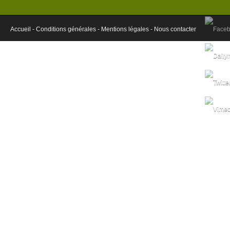
SNCF n'a pu transporter que 10 % des volu
t-il.
Accueil -
Conditions générales -
Patrick Hatzig refuse pour l'heure tout p
Mentions légales -
Nous contacter
confronter nos chiffres Ã ceux de la SNC
la concurrence en 2019Â», promet-il. Â«No
renouveler le conventionnement avec cet 
prix. Nous souhaitons nous en donner les
Jean-Pierre Masseret s'apprÃªte Ã adress
au patron de la SNCF, Guillaume Pepy
renÃ©gocier les tarifs pour 2014. Refusa
d'actionner le levier de la concurrence. Pro