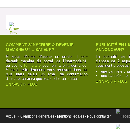
COMMENT S'INSCRIRE & DEVENIR
PUBLICITÉ EN L
MEMBRE UTILISATEUR?
ANNONCEUR?
Si vous désirez déposer un article, il faut
La publicité en l
devenir membre du portail de l’Intermodalité,
dispose de 2 espac
utilisez le
formulaire
pour en faire la demande.
vous sont proposés 
Suite à cette demande vous recevrez dans les
une bannière cla
plus brefs délais un email de confirmation
une bannière col
d’inscription ainsi que vos codes utilisateur.
EN SAVOIR PLUS
EN SAVOIR PLUS
Accueil -
Conditions générales -
Mentions légales -
Nous contacter