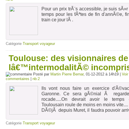
Pour un prix trÃ¨s accessible, je suis sÃ»
temps pour les fÃªtes de fin d'annÃ©e, fi
train ce jour lÃ .
Catégorie
Transport voyageur
Toulouse: des visionnaires de
lâ€™intermodalitÃ© incompri
Posté par
Martin Pierre Bernar
, 01-12-2012 à 14h19 |
Voir 
commentaires
|
nb:2
Ils vont nous faire un exercice d'Ã©va
Garonne. Ce sera gÃ©nial Ã regarder
rocade.....On devrait avoir le temps
Toulousain roule de moins en moins vite....
DÃ©jÃ depuis Muret, il faudra pouvoir ar
Depuis Auch aussi......
Bonne frÃ©quentation le weekend, sauf s'ils
Catégorie
Transport voyageur
stations de ski....qui valent plusieurs partie