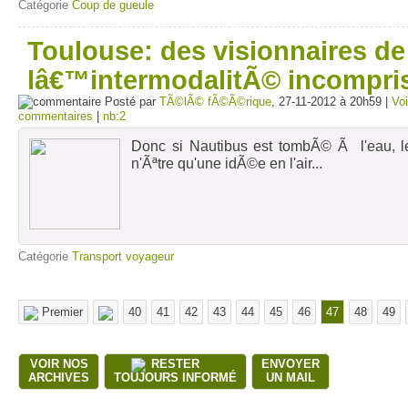
Catégorie
Coup de gueule
Toulouse: des visionnaires de
lâ€™intermodalitÃ© incompri
Posté par
TÃ©lÃ© fÃ©Ã©rique
, 27-11-2012 à 20h59 |
Voi
commentaires
|
nb:2
Donc si Nautibus est tombÃ© Ã l'eau, 
n'Ãªtre qu'une idÃ©e en l'air...
Catégorie
Transport voyageur
Premier
40
41
42
43
44
45
46
47
48
49
VOIR NOS
RESTER
ENVOYER
ARCHIVES
TOUJOURS INFORMÉ
UN MAIL