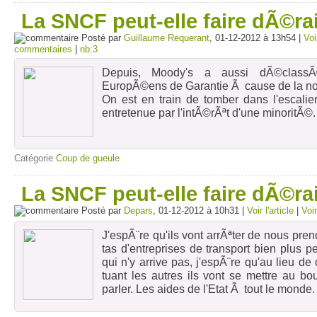
La SNCF peut-elle faire dÃ©rai
Posté par
Guillaume Requerant
, 01-12-2012 à 13h54 |
Voir
commentaires
|
nb:3
Depuis, Moody's a aussi dÃ©class
EuropÃ©ens de Garantie Ã cause de la not
On est en train de tomber dans l'escali
entretenue par l'intÃ©rÃªt d'une minoritÃ©.
Catégorie
Coup de gueule
La SNCF peut-elle faire dÃ©rai
Posté par
Depars
, 01-12-2012 à 10h31 |
Voir l'article
|
Voi
J'espÃ¨re qu'ils vont arrÃªter de nous prend
tas d'entreprises de transport bien plus pet
qui n'y arrive pas, j'espÃ¨re qu'au lieu 
tuant les autres ils vont se mettre au bo
parler. Les aides de l'Etat Ã tout le monde.