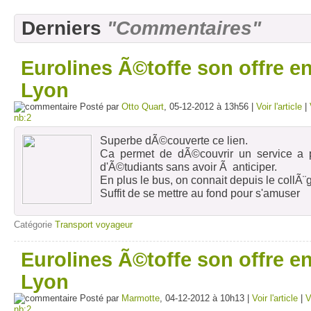
Derniers
"Commentaires"
Eurolines Ã©toffe son offre en
Lyon
Posté par
Otto Quart
, 05-12-2012 à 13h56 |
Voir l'article
|
nb:2
Superbe dÃ©couverte ce lien.
Ca permet de dÃ©couvrir un service a
d'Ã©tudiants sans avoir Ã anticiper.
En plus le bus, on connait depuis le collÃ¨
Suffit de se mettre au fond pour s'amuser
Catégorie
Transport voyageur
Eurolines Ã©toffe son offre en
Lyon
Posté par
Marmotte
, 04-12-2012 à 10h13 |
Voir l'article
|
V
nb:2