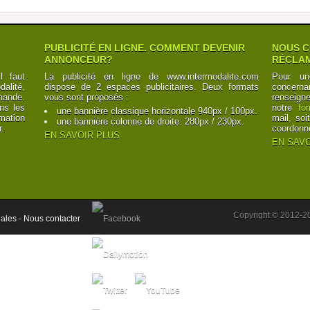
PUBLICITÉ EN LIGNE. COMMENT DEVENIR
NOUS C
ANNONCEUR?
RÉCLAM
l faut
La publicité en ligne de www.intermodalite.com
Pour un
alité,
dispose de 2 espaces publicitaires. Deux formats
concerna
mande.
vous sont proposés :
renseign
ns les
notre
fo
une bannière classique horizontale 940px / 100px.
mation
mail, soi
une bannière colonne de droite: 280px / 230px.
r.
coordonn
EN SAVOIR PLUS
EN SAVO
Copyright © 2012-2
ales -
Nous contacter