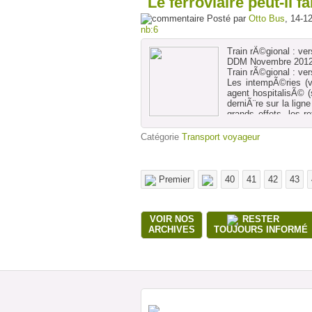
Le ferroviaire peut-il 
Posté par
Otto Bus
, 14-1
nb:6
Train rÃ©gional : vers
DDM Novembre 201
Train rÃ©gional : vers
Les intempÃ©ries (v
agent hospitalisÃ© (
derniÃ¨re sur la lig
grands effets, les r
pour des usagers qui
veut bien privilÃ©g
Catégorie
Transport voyageur
marchentÂ», peste La
les jours le traje
RÃ©sultat : des jou
cÃ´tÃ© de la SNCF, o
Premier
40
41
42
43
les travaux de doub
encombrÃ© de nombre
du conseil rÃ©gion
explications Ã la S
VOIR NOS
RESTER
l'an prochain devr
ARCHIVES
TOUJOURS INFORMÉ
effectivement, pour 
en moins et ce sont c
secrÃ©taire du syn
annoncÃ© des embauc
cheminots supprimÃ©