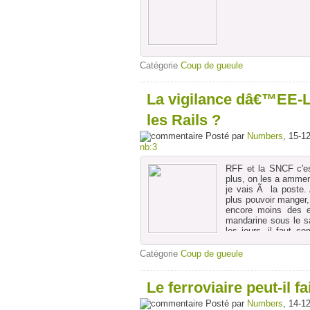
Catégorie
Coup de gueule
La vigilance dâ€™EE-LV
les Rails ?
Posté par
Numbers
, 15-1
nb:3
RFF et la SNCF c'est
plus, on les a ammen
je vais Ã la poste. 
plus pouvoir manger,
encore moins des e
mandarine sous le sa
les jours, il faut 
pour arriver plus loin.
Catégorie
Coup de gueule
Le ferroviaire peut-il 
Posté par
Numbers
, 14-1