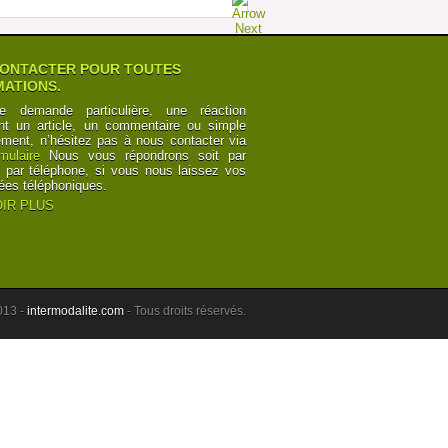
ONTACTER POUR TOUTES
ATIONS.
e demande particulière, une réaction
nt un article, un commentaire ou simple
ement, n’hésitez pas à nous contacter via
rmulaire
Nous vous répondrons soit par
t par téléphone, si vous nous laissez vos
ées téléphoniques.
IR PLUS
013 -
intermodalite.com
- Tous droits réservés.