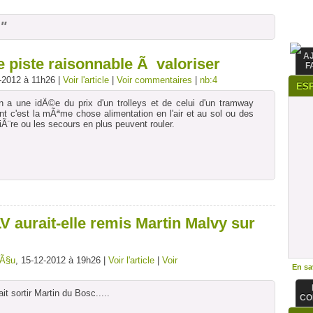
"
A
piste raisonnable Ã valoriser
F
-2012 à 11h26 |
Voir l'article
|
Voir commentaires
|
nb:4
ES
n a une idÃ©e du prix d'un trolleys et de celui d'un tramway
 c'est la mÃªme chose alimentation en l'air et au sol ou des
tiÃ¨re ou les secours en plus peuvent rouler.
 aurait-elle remis Martin Malvy sur
Ã§u
, 15-12-2012 à 19h26 |
Voir l'article
|
Voir
En sav
it sortir Martin du Bosc.....
CO