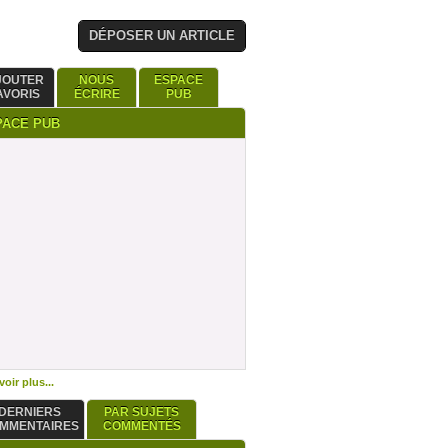
DÉPOSER UN ARTICLE
JOUTER
NOUS
ESPACE
AVORIS
ÉCRIRE
PUB
PACE PUB
oir plus...
DERNIERS
PAR SUJETS
MMENTAIRES
COMMENTÉS