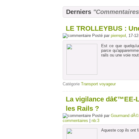
Derniers
"Commentaires
LE TROLLEYBUS : Une 
Posté par
pierrepol
, 17-12
Est ce que quelqu'u
parce qu'apparemment
rails ou une voie rou
Catégorie
Transport voyageur
La vigilance dâ€™EE-LV
les Rails ?
Posté par
Gourmand dÃ©
commentaires
|
nb:3
Aqueste cop ils ont fa