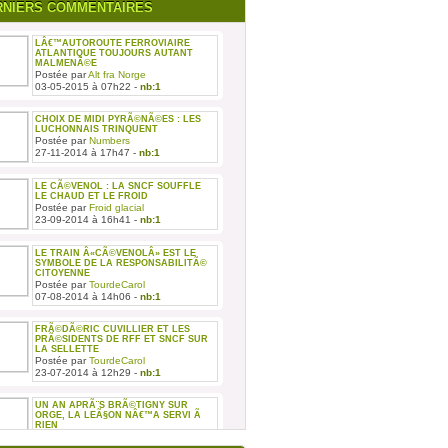
RNIERS COMMENTAIRES
LÂ€™AUTOROUTE FERROVIAIRE
ATLANTIQUE TOUJOURS AUTANT
MALMENÃ©E
Postée par
Alt fra Norge
03-05-2015 à 07h22 -
nb:1
CHOIX DE MIDI PYRÃ©NÃ©ES : LES
LUCHONNAIS TRINQUENT
Postée par
Numbers
27-11-2014 à 17h47 -
nb:1
LE CÃ©VENOL : LA SNCF SOUFFLE
LE CHAUD ET LE FROID
Postée par
Froid glacial
23-09-2014 à 16h41 -
nb:1
LE TRAIN Â«CÃ©VENOLÂ» EST LE
SYMBOLE DE LA RESPONSABILITÃ©
CITOYENNE
Postée par
TourdeCarol
07-08-2014 à 14h06 -
nb:1
FRÃ©DÃ©RIC CUVILLIER ET LES
PRÃ©SIDENTS DE RFF ET SNCF SUR
LA SELLETTE
Postée par
TourdeCarol
23-07-2014 à 12h29 -
nb:1
UN AN APRÃ¨S BRÃ©TIGNY SUR
ORGE, LA LEÃ§ON NÂ€™A SERVI Ã
RIEN
Postée par
TourdeCarol