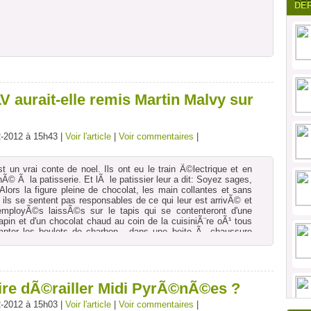
DE
 aurait-elle remis Martin Malvy sur
2-2012 à 15h43 |
Voir l'article
|
Voir commentaires
|
 un vrai conte de noel. Ils ont eu le train Ã©lectrique et en
Ã© Ã la patisserie. Et lÃ le patissier leur a dit: Soyez sages,
Alors la figure pleine de chocolat, les main collantes et sans
 ils se sentent pas responsables de ce qui leur est arrivÃ© et
mployÃ©s laissÃ©s sur le tapis qui se contenteront d'une
pin et d'un chocolat chaud au coin de la cuisiniÃ¨re oÃ¹ tous
compter les boulets de charbon....dans une boite Ã chaussure
...
faire dÃ©railler Midi PyrÃ©nÃ©es ?
2-2012 à 15h03 |
Voir l'article
|
Voir commentaires
|