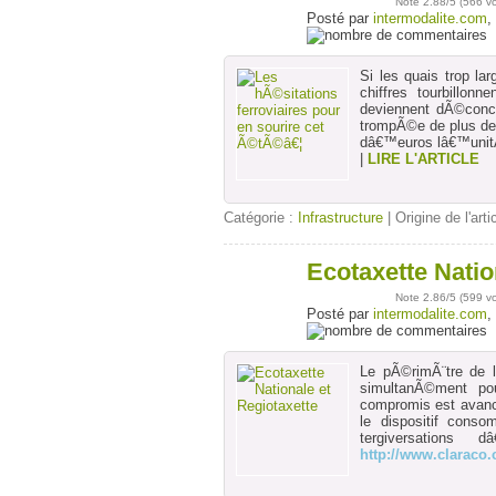
Note
2.88
/5 (
566 v
Posté par
intermodalite.com
,
Si les quais trop la
chiffres tourbillo
deviennent dÃ©con
trompÃ©e de plus de
dâ€™euros lâ€™uni
|
LIRE L'ARTICLE
Catégorie :
Infrastructure
| Origine de l'arti
Ecotaxette Natio
24
juin
Note
2.86
/5 (
599 v
Posté par
intermodalite.com
,
Le pÃ©rimÃ¨tre de l
simultanÃ©ment p
compromis est avanc
le dispositif cons
tergiversations 
http://www.claraco