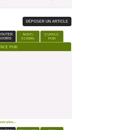
DÉPOSER UN ARTICLE
JOUTER
NOUS
ESPACE
AVORIS
ÉCRIRE
PUB
PACE PUB
oir plus...