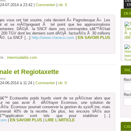
DE
otes
)
 24-07-2014 à 23:42 |
Commenter
|
nb: 0
E
DE
rges vous ont fait sourire, cela devient Â« Pagnolesque Â». Les
nnent et se mÃ©langeant Ã tel point que les approximations
certantes. DÃ©jÃ la SNCF dans ses commandes sâ€™Ã©tait
 200 TGV dont les derniers sont dÃ©jÃ facturÃ©s Ã 30 millions
tÃ©. La SNCF
[...]
http://www.claraco.com
|
EN SAVOIR PLUS
cle :
intermodalite.com
TR
nale et Regiotaxette
otes
)
Rech
 24-06-2014 à 11:24 |
Commenter
|
nb: 0
Rech
â€™ Ecotaxette poids lourds vient de se prÃ©ciser alors que
our ne pas avoir Ã dÃ©frayer Ecomouv, une solution de
Ã©e. Ecomouv pourrait conserver la gestion du systÃ¨me, mais
ommerait 40% de la recette. De plus, les encours liÃ©s aux
dâ€™application sont tels que pour stabiliser
[...]
.com
|
EN SAVOIR PLUS
|
LIRE L'ARTICLE
CA