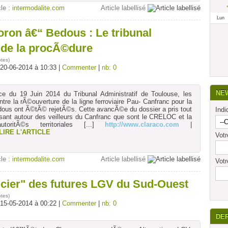
cle :
intermodalite.com
Article labellisé
Lun
ron â€“ Bedous : Le tribunal
lide la procÃ©dure
otes
)
 20-06-2014 à 10:33 |
Commenter
|
nb: 0
NE
e du 19 Juin 2014 du Tribunal Administratif de Toulouse, les
re la rÃ©ouverture de la ligne ferroviaire Pau- Canfranc pour la
dous ont Ã©tÃ© rejetÃ©s. Cette avancÃ©e du dossier a pris tout
Indi
isant autour des veilleurs du Canfranc que sont le CRELOC et la
ritÃ©s territoriales
[...]
http://www.claraco.com
|
LIRE L'ARTICLE
Vot
cle :
intermodalite.com
Article labellisé
Votr
ncier" des futures LGV du Sud-Ouest
otes
)
 15-05-2014 à 00:22 |
Commenter
|
nb: 0
DE