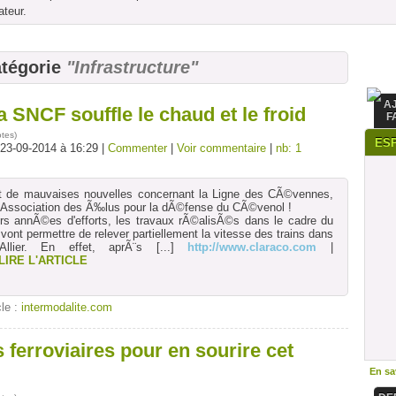
ateur.
atégorie
"Infrastructure"
A
 SNCF souffle le chaud et le froid
F
otes
)
ES
 23-09-2014 à 16:29 |
Commenter
|
Voir commentaire
|
nb: 1
t de mauvaises nouvelles concernant la Ligne des CÃ©vennes,
r l'Association des Ã‰lus pour la dÃ©fense du CÃ©venol !
urs annÃ©es d'efforts, les travaux rÃ©alisÃ©s dans le cadre du
vont permettre de relever partiellement la vitesse des trains dans
llier. En effet, aprÃ¨s
[...]
http://www.claraco.com
|
LIRE L'ARTICLE
cle :
intermodalite.com
 ferroviaires pour en sourire cet
En sav