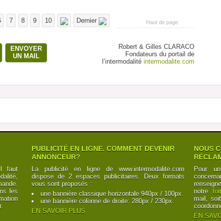
6
7
8
9
10
Dernier
Haut de page
Robert & Gilles CLARACO
ENVOYER
Fondateurs du portail de
UN MAIL
l’intermodalité
intermodalite.com
PUBLICITÉ EN LIGNE. COMMENT DEVENIR
NOUS C
ANNONCEUR?
RÉCLAM
l faut
La publicité en ligne de www.intermodalite.com
Pour un
alité,
dispose de 2 espaces publicitaires. Deux formats
concerna
mande.
vous sont proposés :
renseign
ns les
notre
fo
une bannière classique horizontale 940px / 100px.
mation
mail, soi
une bannière colonne de droite: 280px / 230px.
r.
coordonn
EN SAVOIR PLUS
EN SAVO