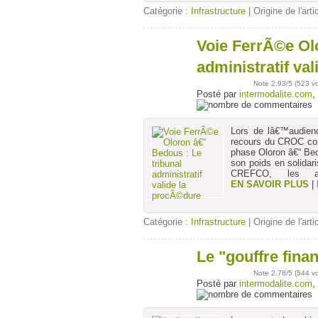
Catégorie :
Infrastructure
| Origine de l'arti
Voie FerrÃ©e Olo
20
juin
administratif va
Note
2.93
/5 (
523 v
Posté par
intermodalite.com
,
Lors de lâ€™audienc
recours du CROC cont
phase Oloron â€“ Be
son poids en solidar
CREFCO, les auto
EN SAVOIR PLUS
|
Catégorie :
Infrastructure
| Origine de l'arti
Le "gouffre fina
15
mai
Note
2.78
/5 (
544 v
Posté par
intermodalite.com
,