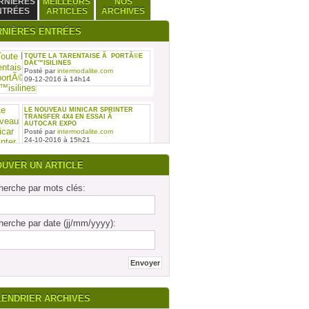
RNIÈRES
MEILLEURS
NOS
NTRÉES
ARTICLES
ARCHIVES
RNIÈRES ENTRÉES
TOUTE LA TARENTAISE Ã PORTÃ©E
DÂ€™ISILINES
Posté par
intermodalite.com
09-12-2016 à 14h14
LE NOUVEAU MINICAR SPRINTER
TRANSFER 4X4 EN ESSAI Ã
AUTOCAR EXPO
Posté par
intermodalite.com
24-10-2016 à 15h21
OUVER UN ARTICLE
erche par mots clés:
REMISE DES SIX PREMIERS INTOURO
erche par date (jj/mm/yyyy):
MERCEDES-BENZ ASSEMBLÃ©S SUR
LE SITE DAIMLER BUSES DE LIGNY-
EN-BARRO
Posté par
intermodalite.com
28-09-2016 à 17h19
LENDRIER ARCHIVES