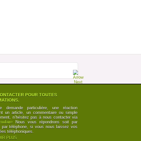
MEGABUS : LA FORCE DE LA RAISON
SUR ESPAGNE Â€“ ROYAUME UNI
Postée par
TourdeCarol
07-07-2014 à 19h35
POURQUOI LES CHEMINOTS SONT
OBLIGÃ©S DE CÃ©DER
Postée par
Numbers
12-06-2014 à 10h24
CANAL DU MIDI ET CANAL DES DEUX
MERS : POINTS DE VUE
Postée par
y6Z2bRk2nKB
03-06-2014 à 00h21
CANAL DU MIDI ET CANAL DES DEUX
MERS : POINTS DE VUE
Postée par
y6Z2bRk2nKB
03-06-2014 à 00h21
ONTACTER POUR TOUTES
ATIONS.
e demande particulière, une réaction
nt un article, un commentaire ou simple
ement, n’hésitez pas à nous contacter via
rmulaire
Nous vous répondrons soit par
t par téléphone, si vous nous laissez vos
ées téléphoniques.
IR PLUS