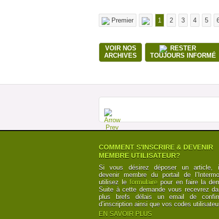
Premier
1
2
3
4
5
VOIR NOS
RESTER
ARCHIVES
TOUJOURS INFORMÉ
COMMENT S'INSCRIRE & DEVENIR
MEMBRE UTILISATEUR?
Si vous désirez déposer un article, i
devenir membre du portail de l’Intermod
utilisez le
formulaire
pour en faire la de
Suite à cette demande vous recevrez da
plus brefs délais un email de confir
d’inscription ainsi que vos codes utilisateu
EN SAVOIR PLUS