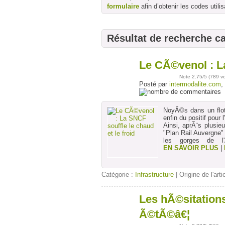
formulaire
afin d’obtenir les codes utilis
Résultat de recherche c
Le CÃ©venol : La
23
sept
Note
2.75
/5 (
789 v
Posté par
intermodalite.com
,
NoyÃ©s dans un flo
enfin du positif pou
Ainsi, aprÃ¨s plusie
"Plan Rail Auvergne" 
les gorges de l'A
EN SAVOIR PLUS
|
Catégorie :
Infrastructure
| Origine de l'arti
Les hÃ©sitations
24
juil
Ã©tÃ©â€¦