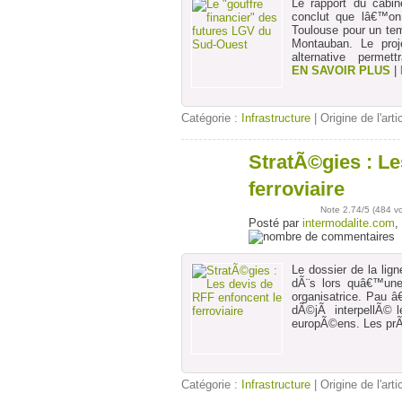
Le rapport du cabi
conclut que lâ€™on
Toulouse pour un te
Montauban. Le proj
alternative permett
EN SAVOIR PLUS
|
Catégorie :
Infrastructure
| Origine de l'arti
StratÃ©gies : Le
16
avr
ferroviaire
Note
2.74
/5 (
484 v
Posté par
intermodalite.com
,
Le dossier de la li
dÃ¨s lors quâ€™une
organisatrice. Pau â
dÃ©jÃ interpellÃ© le
europÃ©ens. Les prÃ
Catégorie :
Infrastructure
| Origine de l'arti