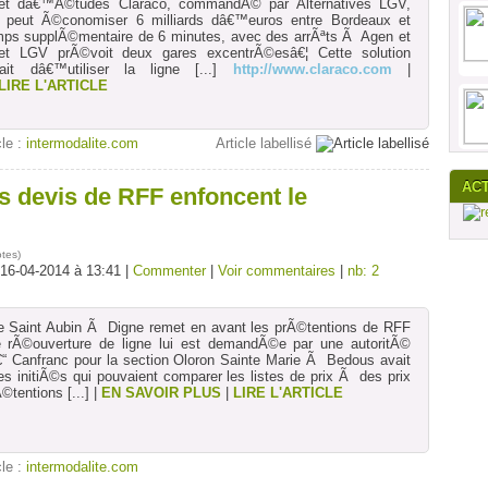
net dâ€™Ã©tudes Claraco, commandÃ© par Alternatives LGV,
 peut Ã©conomiser 6 milliards dâ€™euros entre Bordeaux et
mps supplÃ©mentaire de 6 minutes, avec des arrÃªts Ã Agen et
et LGV prÃ©voit deux gares excentrÃ©esâ€¦ Cette solution
rait dâ€™utiliser la ligne
[...]
http://www.claraco.com
|
LIRE L'ARTICLE
cle :
intermodalite.com
Article labellisé
AC
s devis de RFF enfoncent le
otes
)
 16-04-2014 à 13:41 |
Commenter
|
Voir commentaires
|
nb: 2
gne Saint Aubin Ã Digne remet en avant les prÃ©tentions de RFF
 rÃ©ouverture de ligne lui est demandÃ©e par une autoritÃ©
€“ Canfranc pour la section Oloron Sainte Marie Ã Bedous avait
s initiÃ©s qui pouvaient comparer les listes de prix Ã des prix
©tentions
[...]
|
EN SAVOIR PLUS
|
LIRE L'ARTICLE
cle :
intermodalite.com