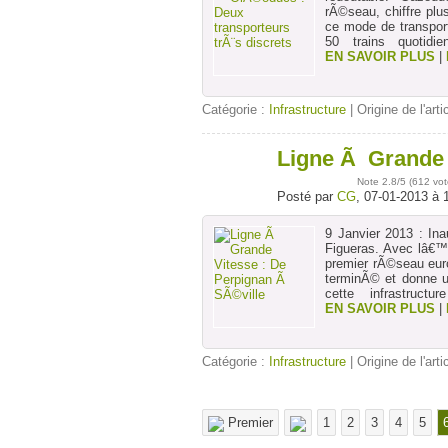
rÃ©seau, chiffre plu
ce mode de transport
50 trains quotid
EN SAVOIR PLUS
|
Catégorie :
Infrastructure
| Origine de l'arti
Ligne Ã Grande 
07
janv
Note
2.8
/5 (
612 vot
Posté par
CG
, 07-01-2013 à 
9 Janvier 2013 : Ina
Figueras. Avec lâ€™
premier rÃ©seau eur
terminÃ© et donne u
cette infrastruct
EN SAVOIR PLUS
|
Catégorie :
Infrastructure
| Origine de l'arti
Premier
1
2
3
4
5