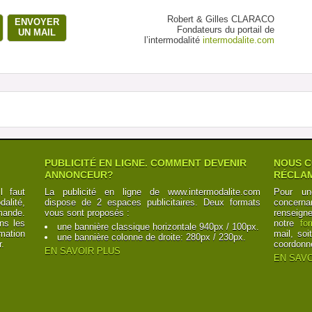
Robert & Gilles CLARACO
ENVOYER
Fondateurs du portail de
UN MAIL
l’intermodalité
intermodalite.com
PUBLICITÉ EN LIGNE. COMMENT DEVENIR
NOUS C
ANNONCEUR?
RÉCLAM
l faut
La publicité en ligne de www.intermodalite.com
Pour un
alité,
dispose de 2 espaces publicitaires. Deux formats
concerna
mande.
vous sont proposés :
renseign
ns les
notre
fo
une bannière classique horizontale 940px / 100px.
mation
mail, soi
une bannière colonne de droite: 280px / 230px.
r.
coordonn
EN SAVOIR PLUS
EN SAVO