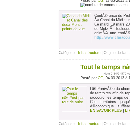
Posté par
CG
, 27-03-2013 à 
ConfÃ©rence du Prof
Â« Canal du Midi : u
Ce mardi 19 mars 2
de Metz Ã Toulouse)
animÃ© une confÃ©r
http://www.claraco
Catégorie :
Infrastructure
| Origine de l'arti
Tout le temps nâ
04
mars
Note
2.84
/5 (
579 v
Posté par
CG
, 04-03-2013 à 
Lâ€™arrivÃ©e du chemi
de territoires afin de r
raccourci les temps de
Ces territoires jus
Ã©conomique suffisa
EN SAVOIR PLUS
|
LI
Catégorie :
Infrastructure
| Origine de l'arti