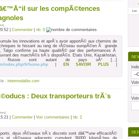
dâ€™Å“il sur les compÃ©tences
Lun
pagnoles
es
)
20:52 |
Commenter
|
nb: 0
cumule les innovations et aprÃ¨s avoir apportÃ© aux chemins de
techniques le hissant au rang de rÃ©seau europÃ©en Ã grande
ng, Talgo confirme sa haute qualitÃ© par des performances Ã
 ouvrant des marchÃ©s trÃ¨s disputÃ©s. Etats Unis, Kazakhstan,
NE
ite, Russie sont autant de pays oÃ¹
[...]
om/index.php/fr/home.php
|
EN SAVOIR PLUS
|
Indi
cle :
intermodalite.com
Vot
©oducs : Deux transporteurs trÃ¨s
Votr
otes
)
15:21 |
Commenter
|
Voir commentaires
|
nb: 2
DE
sports, deux rÃ©seaux trÃ¨s discrets sont dâ€™une efficacitÃ©
ucs et rÃ©seaux adjacents cumulent 36000 kilomÃ¨tres de