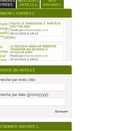
RNIÈRES
MEILLEURS
NOS
NTRÉES
ARTICLES
ARCHIVES
RNIÈRES ENTRÉES
TOUTE LA TARENTAISE Ã PORTÃ©E
DÂ€™ISILINES
Posté par
intermodalite.com
09-12-2016 à 14h14
LE NOUVEAU MINICAR SPRINTER
TRANSFER 4X4 EN ESSAI Ã
AUTOCAR EXPO
Posté par
intermodalite.com
24-10-2016 à 15h21
OUVER UN ARTICLE
erche par mots clés:
REMISE DES SIX PREMIERS INTOURO
erche par date (jj/mm/yyyy):
MERCEDES-BENZ ASSEMBLÃ©S SUR
LE SITE DAIMLER BUSES DE LIGNY-
EN-BARRO
Posté par
intermodalite.com
28-09-2016 à 17h19
LENDRIER ARCHIVES