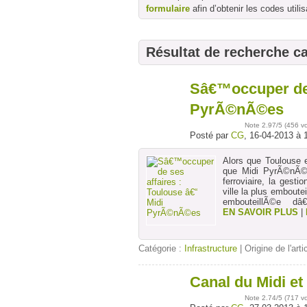
formulaire
afin d’obtenir les codes utilis
Résultat de recherche c
Sâ€™occuper de 
16
avr
PyrÃ©nÃ©es
Note
2.97
/5 (
456 v
Posté par
CG
, 16-04-2013 à 
Alors que Toulouse 
que Midi PyrÃ©nÃ©e
ferroviaire, la ges
ville la plus embout
embouteillÃ©e dâ
EN SAVOIR PLUS
|
Catégorie :
Infrastructure
| Origine de l'arti
Canal du Midi et
27
mars
Note
2.74
/5 (
717 v