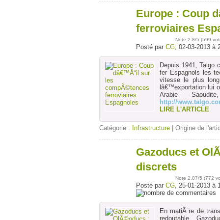
Europe : Coup 
02
mars
ferroviaires Es
Note
2.8
/5 (
599 vot
Posté par
CG
, 02-03-2013 à 
Depuis 1941, Talgo 
fer Espagnols les 
vitesse le plus lo
lâ€™exportation lui
Arabie Saoud
http://www.talgo.c
LIRE L'ARTICLE
Catégorie :
Infrastructure
| Origine de l'arti
Gazoducs et OlÃ
25
janv
discrets
Note
2.87
/5 (
772 v
Posté par
CG
, 25-01-2013 à 
En matiÃ¨re de tran
redoutable. Gazod