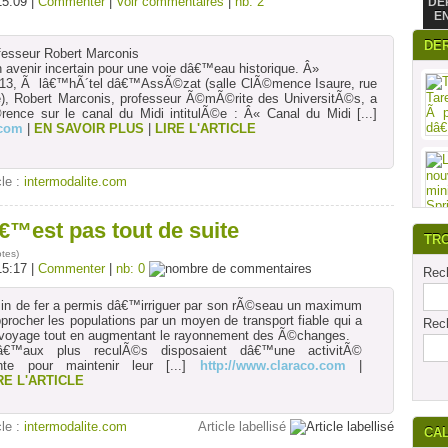
15:09 |
Commenter
|
Voir commentaires
|
nb: 2
DE
E
DE
esseur Robert Marconis
n avenir incertain pour une voie dâ€™eau historique. Â»
013, Ã lâ€™hÃ´tel dâ€™AssÃ©zat (salle ClÃ©mence Isaure, rue
, Robert Marconis, professeur Ã©mÃ©rite des UniversitÃ©s, a
ence sur le canal du Midi intitulÃ©e : Â« Canal du Midi
[...]
.com
|
EN SAVOIR PLUS
|
LIRE L'ARTICLE
cle :
intermodalite.com
€™est pas tout de suite
TR
otes
)
15:17 |
Commenter
|
nb: 0
Rech
n de fer a permis dâ€™irriguer par son rÃ©seau un maximum
approcher les populations par un moyen de transport fiable qui a
Rech
 voyage tout en augmentant le rayonnement des Ã©changes.
quâ€™aux plus reculÃ©s disposaient dâ€™une activitÃ©
nte pour maintenir leur
[...]
http://www.claraco.com
|
RE L'ARTICLE
cle :
intermodalite.com
Article labellisé
CA