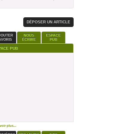
DÉPOSER UN ARTICLE
JOUTER
NOUS
ESPACE
AVORIS
ÉCRIRE
PUB
PACE PUB
oir plus...