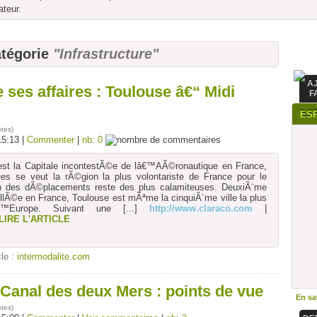
ateur.
atégorie
"Infrastructure"
A
ses affaires : Toulouse â€“ Midi
F
ES
otes
)
15:13 |
Commenter
|
nb: 0
est la Capitale incontestÃ©e de lâ€™AÃ©ronautique en France,
s se veut la rÃ©gion la plus volontariste de France pour le
tion des dÃ©placements reste des plus calamiteuses. DeuxiÃ¨me
eillÃ©e en France, Toulouse est mÃªme la cinquiÃ¨me ville la plus
€™Europe. Suivant une
[...]
http://www.claraco.com
|
LIRE L'ARTICLE
cle :
intermodalite.com
 Canal des deux Mers : points de vue
En sav
otes
)