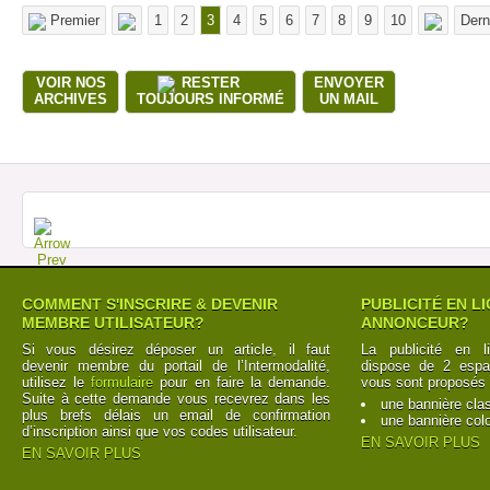
Premier
1
2
3
4
5
6
7
8
9
10
Dern
VOIR NOS
RESTER
ENVOYER
ARCHIVES
TOUJOURS INFORMÉ
UN MAIL
COMMENT S'INSCRIRE & DEVENIR
PUBLICITÉ EN L
MEMBRE UTILISATEUR?
ANNONCEUR?
Si vous désirez déposer un article, il faut
La publicité en l
devenir membre du portail de l’Intermodalité,
dispose de 2 espac
utilisez le
formulaire
pour en faire la demande.
vous sont proposés 
Suite à cette demande vous recevrez dans les
une bannière cla
plus brefs délais un email de confirmation
une bannière col
d’inscription ainsi que vos codes utilisateur.
EN SAVOIR PLUS
EN SAVOIR PLUS