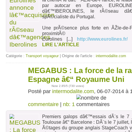
par autocar en Europe, EUROLINE
dâ€™IBEROLINES, le rÃ©seau dâ
spÃ©cialiste du Portugal.
Une prÃ©sence plus forte en ÃŽle-de-
proximitÃ©
Eurolines
[...]
http://www.eurolines.fr/
LIRE L'ARTICLE
Catégorie :
Transport voyageur
| Origine de l'article :
intermodalite.com
MEGABUS : La force de la ra
06
juil
Espagne â€“ Royaume Uni
Note
2.85
/5 (
730 votes
)
Posté par
intermodalite.com
, 06-07-2014 à 
commentaire
|
nb: 1
Premiers galops dâ€™essais dÃ¨s le 7 
Toulouse â€“ Barcelone : DÃ¨s le 7 juille
Ã©tages du groupe anglais StageCoach 