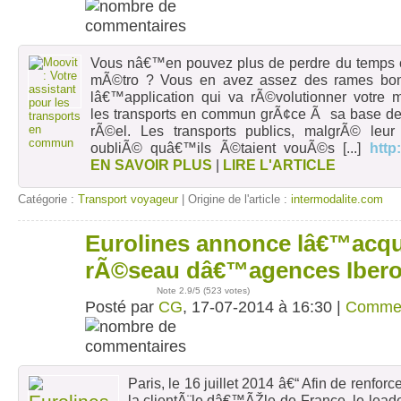
Vous nâ€™en pouvez plus de perdre du temps 
mÃ©tro ? Vous en avez assez des rames bo
lâ€™application qui va rÃ©volutionner votre m
les transports en commun grÃ¢ce Ã sa base d
rÃ©el. Les transports publics, malgrÃ© leur
oubliÃ© quâ€™ils Ã©taient vouÃ©s
[...]
http
EN SAVOIR PLUS
|
LIRE L'ARTICLE
Catégorie :
Transport voyageur
| Origine de l'article :
intermodalite.com
Eurolines annonce lâ€™acqu
17
juil
rÃ©seau dâ€™agences Ibero
Note
2.9
/5 (
523 votes
)
Posté par
CG
, 17-07-2014 à 16:30 |
Comme
Paris, le 16 juillet 2014 â€“ Afin de renfo
la clientÃ¨le dâ€™ÃŽle-de-France, le leade