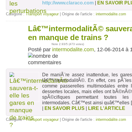
http://www.claraco.com
|
EN SAVOIR PL
Catégorie :
Transport voyageur
| Origine de l'article :
intermodalite.com
Lâ€™intermodalitÃ© sauvera-
12
juin
en manque de trains ?
Note
2.93
/5 (
473 votes
)
Posté par
intermodalite.com
, 12-06-2014 à 
De maniÃ¨re assez inattendue, les gares
lâ€™intermodalitÃ©. En effet, ces pÃ´
comme passerelles multimodales entre 
dessertes locales, mais elles ont bÃ©n
spÃ©cifiques permettant toutes les
intermodales. Câ€™est ainsi quâ€™elles
[
|
EN SAVOIR PLUS
|
LIRE L'ARTICLE
Catégorie :
Transport voyageur
| Origine de l'article :
intermodalite.com