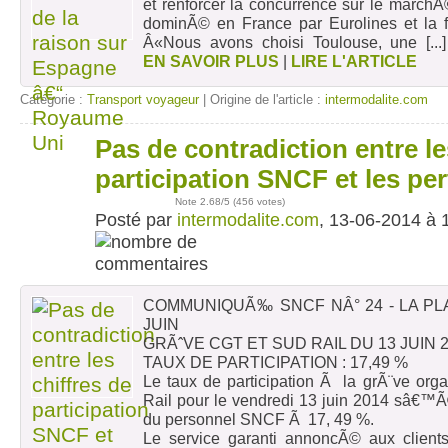
et renforcer la concurrence sur le march
dominÃ© en France par Eurolines et la f
Â«Nous avons choisi Toulouse, une
[...
EN SAVOIR PLUS
|
LIRE L'ARTICLE
Catégorie :
Transport voyageur
| Origine de l'article :
intermodalite.com
Pas de contradiction entre le
13
juin
participation SNCF et les pe
Note
2.68
/5 (
456 votes
)
Posté par
intermodalite.com
, 13-06-2014 à 
COMMUNIQUÃ‰ SNCF NÂ° 24 - LA PLA
JUIN
GRÃˆVE CGT ET SUD RAIL DU 13 JUIN 
TAUX DE PARTICIPATION : 17,49 %
Le taux de participation Ã la grÃ¨ve or
Rail pour le vendredi 13 juin 2014 sâ€™
du personnel SNCF Ã 17, 49 %.
Le service garanti annoncÃ© aux clients