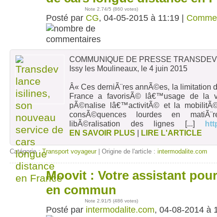
Note
2.74
/5 (
860 votes
)
Posté par
CG
, 04-05-2015 à 11:19 |
Commen
COMMUNIQUE DE PRESSE TRANSDEV
Issy les Moulineaux, le 4 juin 2015
Â« Ces derniÃ¨res annÃ©es, la limitation d
France a favorisÃ© lâ€™usage de la voi
pÃ©nalise lâ€™activitÃ© et la mobilit
consÃ©quences lourdes en matiÃ¨r
libÃ©ralisation des lignes
[...]
htt
EN SAVOIR PLUS
|
LIRE L'ARTICLE
Catégorie :
Transport voyageur
| Origine de l'article :
intermodalite.com
Moovit : Votre assistant pour
04
août
en commun
Note
2.91
/5 (
486 votes
)
Posté par
intermodalite.com
, 04-08-2014 à 