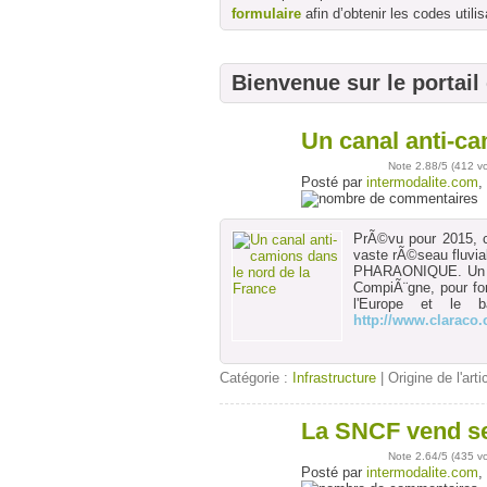
formulaire
afin d’obtenir les codes utilis
Bienvenue sur le portail
Un canal anti-ca
21
déc
Note
2.88
/5 (
412 v
Posté par
intermodalite.com
,
PrÃ©vu pour 2015, ce
vaste rÃ©seau fluvia
PHARAONIQUE. Un ca
CompiÃ¨gne, pour fo
l'Europe et le 
http://www.claraco
Catégorie :
Infrastructure
| Origine de l'arti
La SNCF vend ses
21
déc
Note
2.64
/5 (
435 v
Posté par
intermodalite.com
,