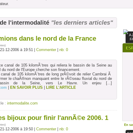
ateur.
 de l'intermodalité
"les derniers articles"
A
mions dans le nord de la France
F
otes
)
ES
 21-12-2006 à 19:51 |
Commenter
|
nb: 0
 canal de 105 kilomÃ¨tres qui reliera le bassin de la Seine au
l du nord de l'Europe cherche son financement.
nal de 105 kilomÃ¨tres de long prÃ©voit de relier Cambrai Ã
rmer le chaÃ®non manquant entre le rÃ©seau fluvial du nord de
bassin de la Seine, vers Le Havre. Un enjeu
[...]
.com
|
EN SAVOIR PLUS
|
LIRE L'ARTICLE
cle :
intermodalite.com
 bijoux pour finir l'annÃ©e 2006. 1
otes
)
En sav
 21-12-2006 à 19:50 |
Commenter
|
nb: 0