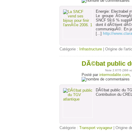
Energie: Electrabel
Le groupe Ã©nergÃ©
SNCF 59,6 % supplÃ
dont il dÃ©tient dÃ
communiquÃ©. En ja
[...]
http://www.cla
Catégorie :
Infrastructure
| Origine de l'arti
DÃ©bat public d
21
déc
Note
2.67
/5 (
366 v
Posté par
intermodalite.com
,
DÃ©bat public du TG
Contribution du CR
Catégorie :
Transport voyageur
| Origine de