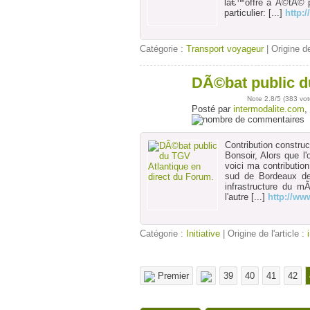
lâ€™offre a Ã©tÃ© p
particulier:
[...]
http:
Catégorie :
Transport voyageur
| Origine de
DÃ©bat public d
11
déc
Note
2.8
/5 (
383 vot
Posté par
intermodalite.com
,
Contribution construc
Bonsoir, Alors que l
voici ma contributi
sud de Bordeaux de
infrastructure du m
l'autre
[...]
http://ww
Catégorie :
Initiative
| Origine de l'article :
Premier
39
40
41
42