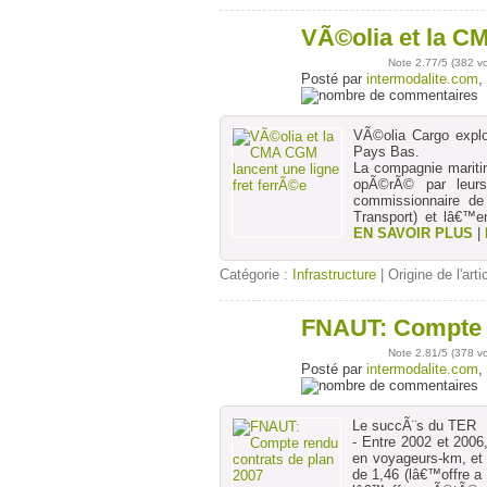
VÃ©olia et la CM
14
déc
Note
2.77
/5 (
382 v
Posté par
intermodalite.com
,
VÃ©olia Cargo explo
Pays Bas.
La compagnie mariti
opÃ©rÃ© par leur
commissionnaire d
Transport) et lâ€™en
EN SAVOIR PLUS
|
Catégorie :
Infrastructure
| Origine de l'arti
FNAUT: Compte r
11
déc
Note
2.81
/5 (
378 v
Posté par
intermodalite.com
,
Le succÃ¨s du TER
- Entre 2002 et 2006
en voyageurs-km, et
de 1,46 (lâ€™offre 