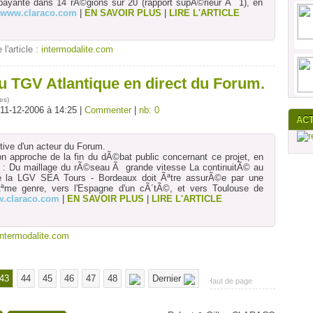
ayante dans 14 rÃ©gions sur 20 (rapport supÃ©rieur Ã 1), en
//www.claraco.com
|
EN SAVOIR PLUS
|
LIRE L'ARTICLE
 l'article :
intermodalite.com
u TGV Atlantique en direct du Forum.
es
)
 11-12-2006 à 14:25 |
Commenter
|
nb: 0
AC
tive d'un acteur du Forum.
'on approche de la fin du dÃ©bat public concernant ce projet, en
on : Du maillage du rÃ©seau Ã grande vitesse La continuitÃ© au
 la LGV SEA Tours - Bordeaux doit Ãªtre assurÃ©e par une
Ãªme genre, vers l'Espagne d'un cÃ´tÃ©, et vers Toulouse de
w.claraco.com
|
EN SAVOIR PLUS
|
LIRE L'ARTICLE
intermodalite.com
43
44
45
46
47
48
Dernier
Haut de page