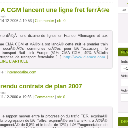
A CGM lancent une ligne fret ferrÃ©e
Lun
otes
)
 14-12-2006 à 19:53 |
Commenter
|
nb: 0
ite dÃ©jÃ une dizaine de lignes en France, Allemagne et aux
me CMA CGM et VÃ©olia ont lancÃ© cette nuit le premier train
s sociÃ©tÃ©s communes crÃ©es pour lâ€™occasion : le
NE
e transport Rail Link Europe (51% CMA CGM, 49% VÃ©olia
treprise de transport ferroviaire
[...]
http://www.claraco.com
|
LIRE L'ARTICLE
Indi
cle :
intermodalite.com
Vot
endu contrats de plan 2007
Votr
otes
)
 11-12-2006 à 19:56 |
Commenter
|
nb: 0
, le rapport moyen entre la progression du trafic TER, exprimÃ©
 la progression de lâ€™offre, exprimÃ©e en trains-km, a Ã©tÃ©
DE
a augmentÃ© de 8,8% et le trafic de 12%). Lâ€™augmentation de