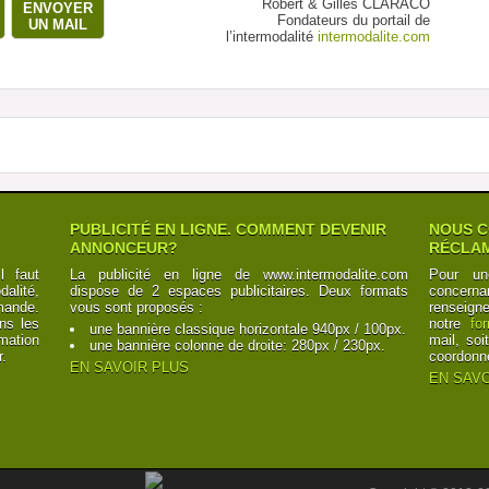
Robert & Gilles CLARACO
ENVOYER
Fondateurs du portail de
UN MAIL
l’intermodalité
intermodalite.com
PUBLICITÉ EN LIGNE. COMMENT DEVENIR
NOUS C
ANNONCEUR?
RÉCLAM
l faut
La publicité en ligne de www.intermodalite.com
Pour un
alité,
dispose de 2 espaces publicitaires. Deux formats
concerna
mande.
vous sont proposés :
renseign
ns les
notre
fo
une bannière classique horizontale 940px / 100px.
mation
mail, soi
une bannière colonne de droite: 280px / 230px.
r.
coordonn
EN SAVOIR PLUS
EN SAVO