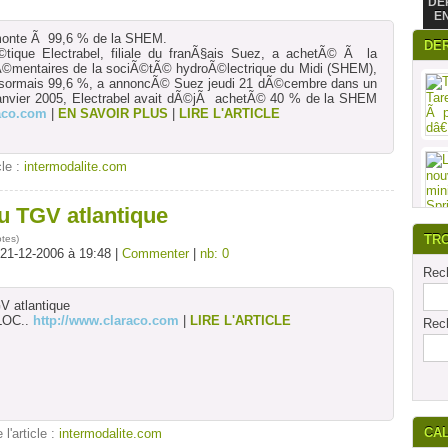
DE
E
 monte Ã 99,6 % de la SHEM.
DE
tique Electrabel, filiale du franÃ§ais Suez, a achetÃ© Ã la
©mentaires de la sociÃ©tÃ© hydroÃ©lectrique du Midi (SHEM),
©sormais 99,6 %, a annoncÃ© Suez jeudi 21 dÃ©cembre dans un
nvier 2005, Electrabel avait dÃ©jÃ achetÃ© 40 % de la SHEM
raco.com
|
EN SAVOIR PLUS
|
LIRE L'ARTICLE
cle :
intermodalite.com
u TGV atlantique
TR
otes
)
 21-12-2006 à 19:48 |
Commenter
|
nb: 0
Rech
V atlantique
ELOC..
http://www.claraco.com
|
LIRE L'ARTICLE
Rech
CA
 l'article :
intermodalite.com