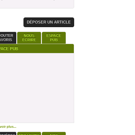
DÉPOSER UN ARTICLE
JOUTER
NOUS
ESPACE
AVORIS
ÉCRIRE
PUB
PACE PUB
oir plus...