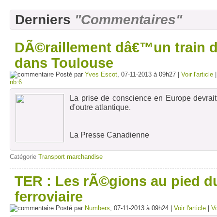
Derniers
"Commentaires"
DÃ©raillement dâ€™un train d
dans Toulouse
Posté par
Yves Escot
, 07-11-2013 à 09h27 |
Voir l'article
nb:6
La prise de conscience en Europe devrait
d'outre atlantique.
La Presse Canadienne
TORONTO
Catégorie
Transport marchandise
Des dÃ©sastres ferroviaires tels que l
samedi en Alberta deviendront la Â«no
TER : Les rÃ©gions au pied d
qu'Ottawa ne resserre les normes de sÃ©c
des marchandises dangereuses par rail
ferroviaire
Canada, samedi.
Posté par
Numbers
, 07-11-2013 à 09h24 |
Voir l'article
|
V