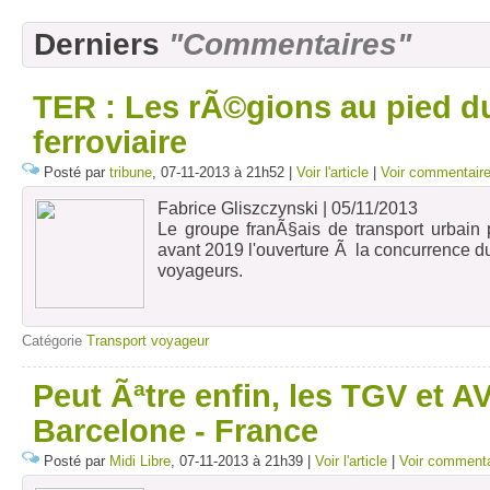
Derniers
"Commentaires"
TER : Les rÃ©gions au pied d
ferroviaire
Posté par
tribune
, 07-11-2013 à 21h52 |
Voir l'article
|
Voir commentair
Fabrice Gliszczynski | 05/11/2013
Le groupe franÃ§ais de transport urbain
avant 2019 l'ouverture Ã la concurrence d
voyageurs.
Transdev embraye le pas d'Arriva, la filia
Bahn, qui a demandÃ©, la semaine derniÃ¨
Catégorie
Transport voyageur
le souhaitent puissent tester dÃ¨s 2016,
effets de la mise en concurrence de
Peut Ãªtre enfin, les TGV et A
aujourd'hui exploitÃ©s par la SNCF. Soit
vigueur de l'ouverture Ã la concurrence 
Barcelone - France
2019. Ce mardi, lors d'un colloque sur l'
du transport ferroviaire organisÃ© par l
Posté par
Midi Libre
, 07-11-2013 à 21h39 |
Voir l'article
|
Voir commenta
consommation (INC), Jean-Marc Janailla