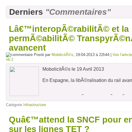
Derniers
"Commentaires"
Lâ€™interopÃ©rabilitÃ© et la
permÃ©abilitÃ© TranspyrÃ©
avancent
Posté par
MobilicitÃ©s
, 19-04-2013 à 22h44 |
Voir l'article
nb:2
MobolicitÃ©s le 19 Avril 2013
En Espagne, la libÃ©ralisation du rail ava
L'Espagne, qui s'Ã©tait engagÃ©e Ã 
libÃ©ralisation de son secteur ferroviair
Catégorie
Infrastructure
rythme. Le processus, entamÃ© il y a sept
la commission europÃ©enne, n'aboutira
Quâ€™attend la SNCF pour e
juillet 2013. Mais il n'est pas abando
opÃ©rateurs ferroviaires, dont la SNCF, s
sur les lignes TET ?
nouveau marchÃ©.