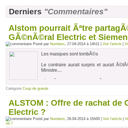
Derniers
"Commentaires"
Alstom pourrait Ãªtre partagÃ
GÃ©nÃ©ral Electric et Sieme
Posté par
Numbers
, 27-04-2014 à 14h11 |
Voir l'article
|
V
Les masques sont tombÃ©s
Le contraire aurait surpris et aurait Ã©
Ministre....
Lâ€™Ã‰tat recule pour Ã©viter le ridic
interventionnistes Ã©culÃ©es.
Catégorie
Coup de gueule
ALSTOM : Offre de rachat de
Alstom : le patron de General Electric ne 
Le Nouvel Observateur avec AFP
Electric ?
Posté par
PubliÃ© le 27-04-2014 Ã 09h41Mis Ã jou
Numbers
, 26-04-2014 à 15h00 |
Voir l'article
|
V
nb:7