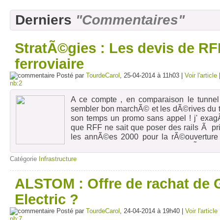
Derniers
"Commentaires"
StratÃ©gies : Les devis de RF
ferroviaire
Posté par
TourdeCarol
, 25-04-2014 à 11h03 |
Voir l'article
nb:2
A ce compte , en comparaison le tunnel
sembler bon marchÃ© et les dÃ©rives du 
son temps un promo sans appel ! j' exa
que RFF ne sait que poser des rails Ã pr
les annÃ©es 2000 pour la rÃ©ouverture 
faisaient grimper la facture Ã 40
dÃ©daigneusement la solution pragmatique
Catégorie
Infrastructure
lÃ on achÃ¨te des Mercedes voire des M
confortablement Ã prix Ã©co les passagers
ALSTOM : Offre de rachat de
fortune des compagnies pÃ©troliÃ¨res p
vendu en Espagne. l' Aragon pourra aller 
Electric ?
dÃ©velopper.
Posté par
TourdeCarol
, 24-04-2014 à 19h40 |
Voir l'article
nb:7