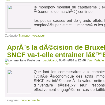
le monopoly mondial du capitalisme ( e
Ã©conomie de marchÃ© ) continue.
les petites causes ont de grands effets. 
remplacÃ©s par le circuit imprimÃ© et les 
Il est quand mÃªme Ã©tonnant que ces co
Catégorie
Transport voyageur
de la mÃ©vente des produits finaux. Ce pr
pas cacher le problÃ¨me fondamental de l
AprÃ¨s la dÃ©cision de Bruxel
produite par les Ã©tats. la perte cuisante 
+ matÃ©riel Ã l' export en Arabie Saoud
SNCF va-t-elle entrainer lâ€™
espagnols - moins chers de 30% - dÃ©mont
Posté par
1. faire supporter au seul travail pour fin
TourdeCarol
, 08-04-2014 à 12h46 |
Voir l'article
nb:1
des limites Ã l' export
2. le transfert de technologie souvent obli
Que font les commissaires aux compt
de contrats avec financement d'Ã©tat, fi
l'utilitÃ© Ã©conomique des actifs immo
crÃ©er des concurrents. Pendant longtemp
SNCF est infÃ©rieure Ã la valeur nette c
Ã la technologie en tÃªte nous donnerait 
d'inventaire sÃ©rieux? leur respon
Force est de constater que l'ingÃ©nieur n
effectivement engagÃ©e en cas de faill
avec l' apparition d'appareils Ã©ducatifs
moment purement thÃ©orique. Il est cl
Ãªtre performants, et cela presque partout.
vÃ©ritÃ© sur les prix des actifs sont salut
Catégorie
Coup de gueule
nÃ©fastes de la culture de l'investisse