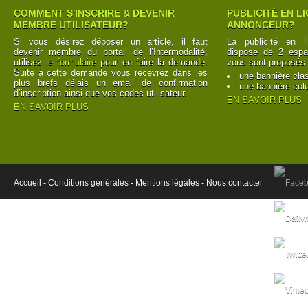
COMMENT S'INSCRIRE & DEVENIR
PUBLICITÉ EN L
MEMBRE UTILISATEUR?
ANNONCEUR?
Si vous désirez déposer un article, il faut
La publicité en l
devenir membre du portail de l’Intermodalité,
dispose de 2 espac
utilisez le
formulaire
pour en faire la demande.
vous sont proposés 
Suite à cette demande vous recevrez dans les
une bannière cla
plus brefs délais un email de confirmation
une bannière col
d’inscription ainsi que vos codes utilisateur.
EN SAVOIR PLUS
EN SAVOIR PLUS
Accueil -
Conditions générales -
Mentions légales -
Nous contacter