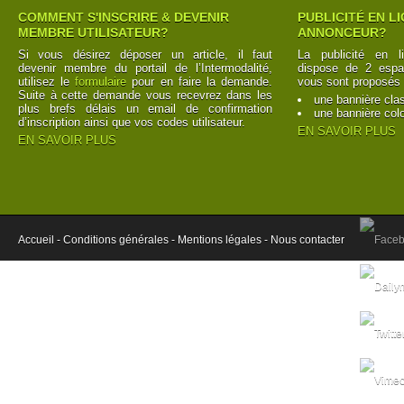
COMMENT S'INSCRIRE & DEVENIR
PUBLICITÉ EN L
MEMBRE UTILISATEUR?
ANNONCEUR?
Si vous désirez déposer un article, il faut
La publicité en l
devenir membre du portail de l’Intermodalité,
dispose de 2 espac
utilisez le
formulaire
pour en faire la demande.
vous sont proposés 
Suite à cette demande vous recevrez dans les
une bannière cla
plus brefs délais un email de confirmation
une bannière col
d’inscription ainsi que vos codes utilisateur.
EN SAVOIR PLUS
EN SAVOIR PLUS
Accueil -
Conditions générales -
Mentions légales -
Nous contacter