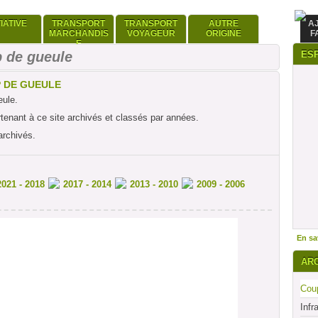
TIATIVE
TRANSPORT
TRANSPORT
AUTRE
A
MARCHANDIS
VOYAGEUR
ORIGINE
F
E
 de gueule
ES
P DE GUEULE
eule.
rtenant à ce site archivés et classés par années.
archivés.
2021 - 2018
2017 - 2014
2013 - 2010
2009 - 2006
En sav
AR
Coup
Infr