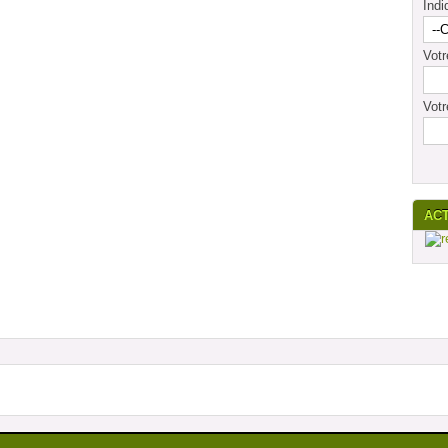
Indi
Vot
Votr
AC