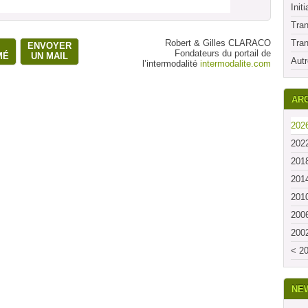
Initi
Tran
Robert & Gilles CLARACO
Tran
ENVOYER
Fondateurs du portail de
MÉ
UN MAIL
Autr
l’intermodalité
intermodalite.com
ARC
2026
2022
2018
2014
2010
2006
2002
< 20
NE