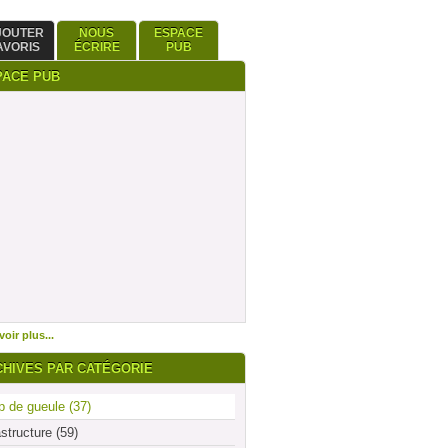
JOUTER
NOUS
ESPACE
AVORIS
ÉCRIRE
PUB
PACE PUB
oir plus...
CHIVES PAR CATÉGORIE
 de gueule (37)
astructure (59)