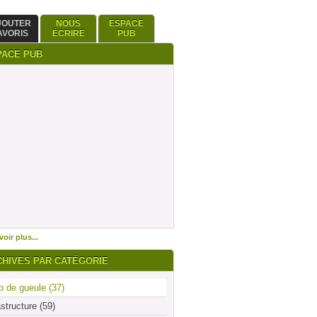
JOUTER
NOUS
ESPACE
AVORIS
ÉCRIRE
PUB
PACE PUB
oir plus...
CHIVES PAR CATÉGORIE
 de gueule (37)
astructure (59)