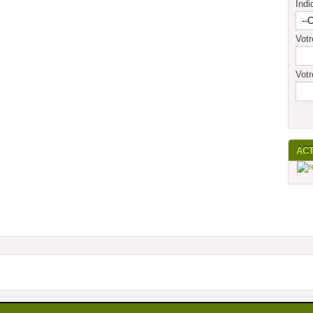
Indi
Vot
Votr
AC