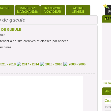
TIATIVE
TRANSPORT
TRANSPORT
AUTRE
A
MARCHANDIS
VOYAGEUR
ORIGINE
F
E
 de gueule
ES
P DE GUEULE
eule.
rtenant à ce site archivés et classés par années.
archivés.
2021 - 2018
2017 - 2014
2013 - 2010
2009 - 2006
En sav
AR
Coup
Infr