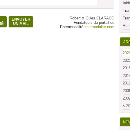
Initi
Tran
Robert & Gilles CLARACO
Tran
ENVOYER
Fondateurs du portail de
MÉ
UN MAIL
Autr
l’intermodalité
intermodalite.com
ARC
2026
2022
2018
2014
2010
2006
2002
< 20
NE