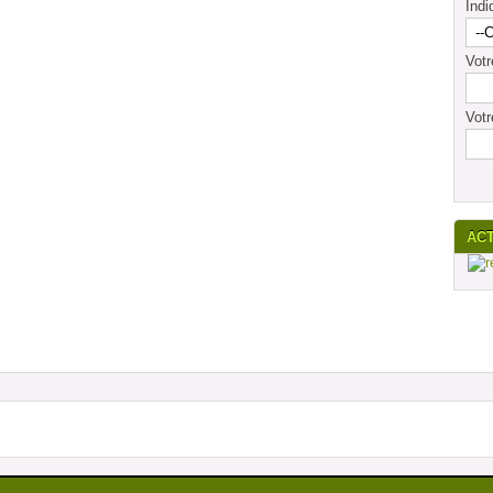
Indi
Vot
Votr
AC