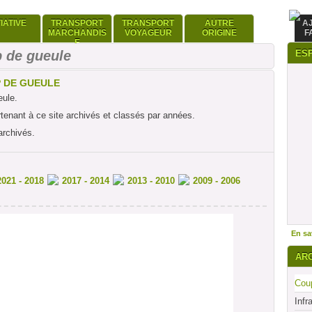
TIATIVE
TRANSPORT
TRANSPORT
AUTRE
A
MARCHANDIS
VOYAGEUR
ORIGINE
F
E
 de gueule
ES
P DE GUEULE
eule.
rtenant à ce site archivés et classés par années.
archivés.
2021 - 2018
2017 - 2014
2013 - 2010
2009 - 2006
En sav
AR
Coup
Infr