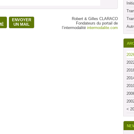
Initi
Tran
Robert & Gilles CLARACO
Tran
ENVOYER
Fondateurs du portail de
MÉ
UN MAIL
Autr
l’intermodalité
intermodalite.com
ARC
2026
2022
2018
2014
2010
2006
2002
< 20
NE