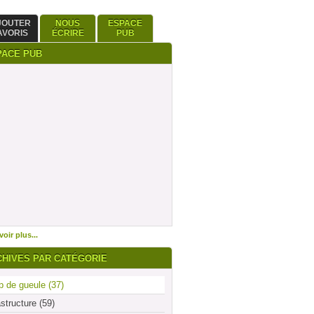
JOUTER
NOUS
ESPACE
AVORIS
ÉCRIRE
PUB
PACE PUB
oir plus...
CHIVES PAR CATÉGORIE
 de gueule (37)
astructure (59)