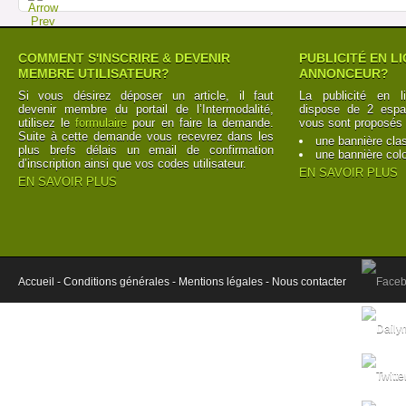
COMMENT S'INSCRIRE & DEVENIR
PUBLICITÉ EN L
MEMBRE UTILISATEUR?
ANNONCEUR?
Si vous désirez déposer un article, il faut
La publicité en l
devenir membre du portail de l’Intermodalité,
dispose de 2 espac
utilisez le
formulaire
pour en faire la demande.
vous sont proposés 
Suite à cette demande vous recevrez dans les
une bannière cla
plus brefs délais un email de confirmation
une bannière col
d’inscription ainsi que vos codes utilisateur.
EN SAVOIR PLUS
EN SAVOIR PLUS
Accueil -
Conditions générales -
Mentions légales -
Nous contacter