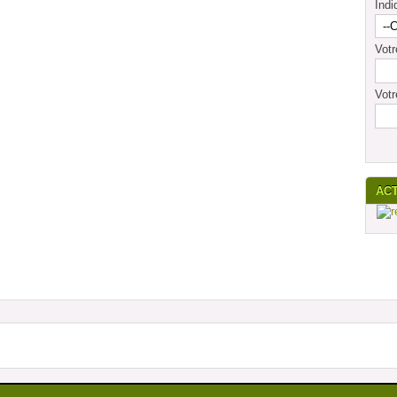
Indi
Vot
Votr
AC