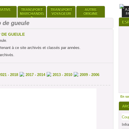
TIATIVE
TRANSPORT
TRANSPORT
AUTRE
A
MARCHANDIS
VOYAGEUR
ORIGINE
F
E
 de gueule
ES
P DE GUEULE
eule.
rtenant à ce site archivés et classés par années.
archivés.
2021 - 2018
2017 - 2014
2013 - 2010
2009 - 2006
En sav
AR
Coup
Infr