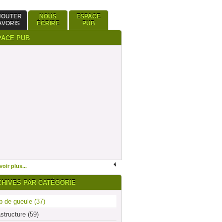
JOUTER
NOUS
ESPACE
AVORIS
ÉCRIRE
PUB
PACE PUB
oir plus...
CHIVES PAR CATÉGORIE
 de gueule (37)
astructure (59)