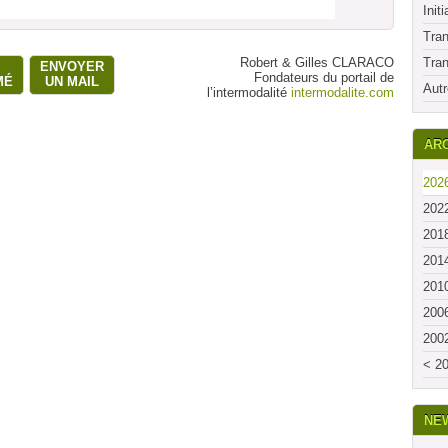
Initi
Tran
Robert & Gilles CLARACO
Tran
ENVOYER
Fondateurs du portail de
MÉ
UN MAIL
Autr
l’intermodalité
intermodalite.com
ARC
2026
2022
2018
2014
2010
2006
2002
< 20
NE