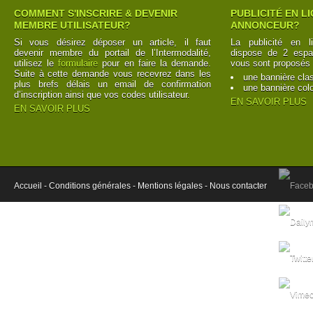
COMMENT S'INSCRIRE & DEVENIR
PUBLICITÉ EN L
MEMBRE UTILISATEUR?
ANNONCEUR?
Si vous désirez déposer un article, il faut
La publicité en l
devenir membre du portail de l’Intermodalité,
dispose de 2 espac
utilisez le
formulaire
pour en faire la demande.
vous sont proposés 
Suite à cette demande vous recevrez dans les
une bannière cla
plus brefs délais un email de confirmation
une bannière col
d’inscription ainsi que vos codes utilisateur.
EN SAVOIR PLUS
EN SAVOIR PLUS
Accueil -
Conditions générales -
Mentions légales -
Nous contacter