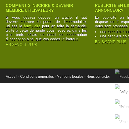
COMMENT S'INSCRIRE & DEVENIR
PUBLICITÉ EN L
MEMBRE UTILISATEUR?
ANNONCEUR?
Si vous désirez déposer un article, il faut
La publicité en l
devenir membre du portail de l’Intermodalité,
dispose de 2 espac
utilisez le
formulaire
pour en faire la demande.
vous sont proposés 
Suite à cette demande vous recevrez dans les
une bannière cla
plus brefs délais un email de confirmation
une bannière col
d’inscription ainsi que vos codes utilisateur.
EN SAVOIR PLUS
EN SAVOIR PLUS
Accueil -
Conditions générales -
Mentions légales -
Nous contacter