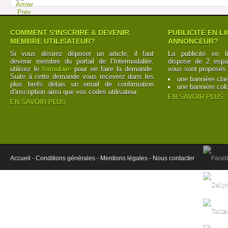
COMMENT S'INSCRIRE & DEVENIR
PUBLICITÉ EN L
MEMBRE UTILISATEUR?
ANNONCEUR?
Si vous désirez déposer un article, il faut
La publicité en l
devenir membre du portail de l’Intermodalité,
dispose de 2 espac
utilisez le
formulaire
pour en faire la demande.
vous sont proposés 
Suite à cette demande vous recevrez dans les
une bannière cla
plus brefs délais un email de confirmation
une bannière col
d’inscription ainsi que vos codes utilisateur.
EN SAVOIR PLUS
EN SAVOIR PLUS
Accueil -
Conditions générales -
Mentions légales -
Nous contacter