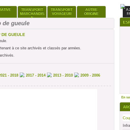
TIATIVE
TRANSPORT
TRANSPORT
AUTRE
A
MARCHANDIS
VOYAGEUR
ORIGINE
F
E
 de gueule
ES
P DE GUEULE
eule.
rtenant à ce site archivés et classés par années.
archivés.
2021 - 2018
2017 - 2014
2013 - 2010
2009 - 2006
En sav
AR
Coup
Infr