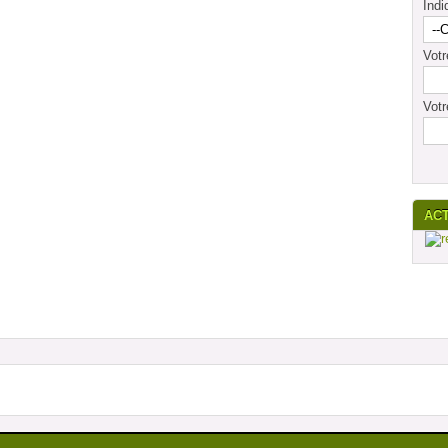
Indi
Vot
Votr
AC