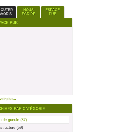
JOUTER
NOUS
ESPACE
AVORIS
ÉCRIRE
PUB
PACE PUB
oir plus...
CHIVES PAR CATÉGORIE
 de gueule (37)
astructure (59)