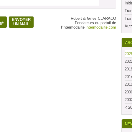
Initi
Tran
Robert & Gilles CLARACO
Tran
ENVOYER
Fondateurs du portail de
MÉ
UN MAIL
Autr
l’intermodalité
intermodalite.com
ARC
2026
2022
2018
2014
2010
2006
2002
< 20
NE